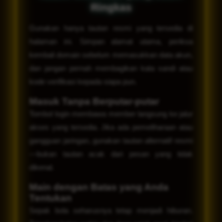
Ringkas
Gunakan hanya tautan resmi yang tersedia di
halaman ini. Simpan alamat utama, periksa
kembali domain sebelum memasukkan data akun,
dan jangan pernah membagikan kata sandi atau
kode verifikasi kepada siapa pun.
Masuk Tanpa Berputar-putar
Tombol login membawa member langsung ke jalur
akses yang tersedia. Jika ada pemeliharaan atau
gangguan jaringan, gunakan tautan alternatif resmi
—bukan tautan acak dari pesan yang tidak
dikenal.
Main dengan Batas yang Anda
Tentukan
Sepak bola seharusnya tetap menjadi hiburan.