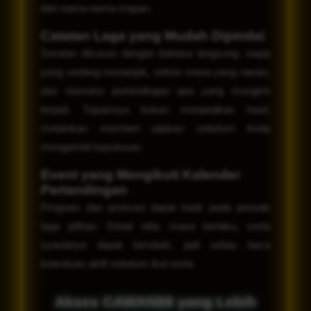
dari nama-nama mapan.
Catatan Laga yang Mudah Dipindai
Sorotan disusun dengan bahasa langsung: siapa
yang sedang menanjak, sektor mana yang rawan,
dan skenario pertandingan apa yang mungkin
terjadi. Tujuannya bukan menjanjikan hasil,
melainkan memberi pijakan sebelum Anda
mengambil keputusan.
Event yang Mengikuti Kalender
Pertandingan
Program dan promosi dapat hadir pada periode
laga pilihan. Detail nilai, masa berlaku, serta
syaratnya dapat berubah, jadi selalu baca
ketentuan aktif sebelum ikut serta.
Akses CAWAN88 yang Lebih