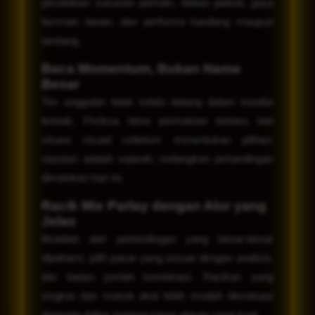
perubahan susunan pemain, beban jadwal, gaya
bermain lawan, dan performa kandang maupun
tandang.
Baca Momentum, Bukan Nama
Besar
Tim unggulan tidak selalu datang dalam kondisi
terbaik. Periksa ritme permainan terbaru dan
situasi skuad sebelum menentukan pilihan;
reputasi adalah sejarah, sedangkan pertandingan
dimainkan hari ini.
Racik Mix Parlay dengan Alur yang
Jelas
Mulailah dari pertandingan yang benar-benar
dipahami, pilih pasar yang sesuai dengan analisis,
lalu batasi jumlah kombinasi. Racikan yang
singkat dan masuk akal lebih mudah dievaluasi
daripada daftar panjang tanpa alasan yang kuat.