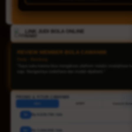
LINK JUDI BOLA ONLINE
Verified
REVIEW MEMBER BOLA CAWAN88
Dedy - Bandung
"Saya suka karena bisa mengakses platform melalui smartphone 
saja. Navigasinya sederhana dan mudah dipahami."
PROMO & FITUR CAWAN88
HDC
HT/FT
Correct Sco
3x
Rp 6.929.700 / bln
6x
Rp 3.464.900 / bln