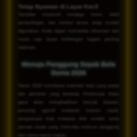
Tetap Nyaman di Layar Kecil
Tampilan responsif menjaga menu, tabel
pertandingan, dan tombol akses tetap mudah
digunakan. Anda dapat memantau informasi dari
mana saja tanpa kehilangan bagian penting
halaman.
Menuju Panggung Sepak Bola
Dunia 2026
Tahun 2026 membawa kalender bola yang padat
dan atmosfer yang berbeda. Pertemuan lintas
gaya akan menghadirkan banyak kejutan:
pressing agresif melawan transisi cepat,
penguasaan bola melawan blok rendah, serta
pemain muda yang mencoba mencuri panggung
dari nama-nama mapan.