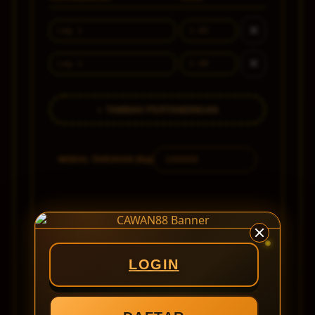
✕
✕
+ TAMBAH PERTANDINGAN
MODAL TARUHAN (Rp)
Jumlah Leg
2
Total Odds
3.30
LOGIN
POTENSI MENANG
Rp 330.000
Profit Bersih
Rp 230.000