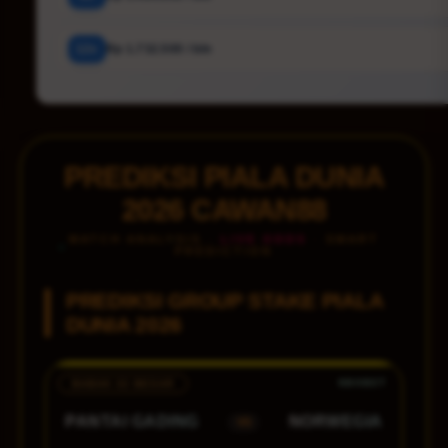
12x
Rp 1.732.500 / bln
PREDIKSI PIALA DUNIA
2026 CAWAN88
MATCH ANALYSIS ·
LIVE ODDS
· SMART
PREDICTION
PREDIKSI GROUP STAKE PIALA
DUNIA 2026
BABAK 32 BESAR
PANTAI GADING
NORWEGIA
VS