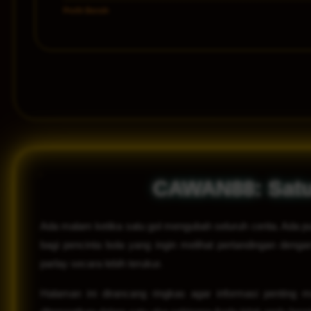
Profit Bersih
CAWAN88: Satu
Ada malam ketika satu gol mengubah seluruh cerita. Ada pu
bagi pencinta bola yang ingin melihat pertandingan de
parlay secara lebih terukur.
Halaman ini dirancang ringkas agar informasi penting