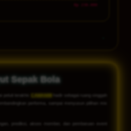
Rp 230.000
ut Sepak Bola
peluit terakhir.
CAWAN88
hadir sebagai ruang singgah
embandingkan performa, sampai menyusun pilihan mix
ingan, prediksi, akses member, dan pembaruan event