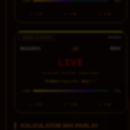
47%
CONF
1
1.75
X
3.50
2
6.50
BABAK 32 BESAR
INGGRIS
RDK
VS
LIVE
01 Juli 2026 · 23:00 WIB · Stadion Atlanta
Prediksi:
Inggris Win ·
Skor:
4-1
77%
CONF
1
1.65
X
3.80
2
5.00
KALKULATOR MIX PARLAY