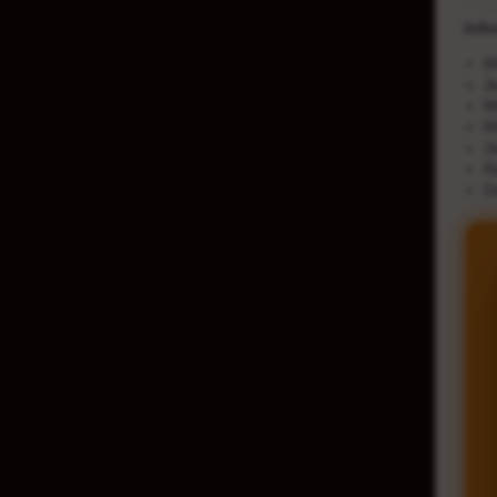
Inf
M
J
M
M
J
R
D