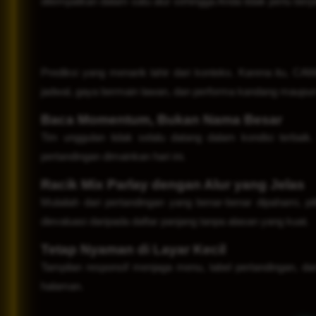
ditempatkan dalam satu alur sehingga Anda tidak perlu berp
Prediksi yang menarik lahir dari konteks. Karena itu, CA
jadwal, gaya bermain lawan, dan performa kandang maupun
Baca Momentum, Bukan Nama Besar
Tim unggulan tidak selalu datang dalam kondisi terbaik
pertandingan dimainkan hari ini.
Racik Mix Parlay dengan Alur yang Jelas
Mulailah dari pertandingan yang benar-benar dipahami, p
dievaluasi daripada daftar panjang tanpa alasan yang kuat.
Tetap Nyaman di Layar Kecil
Tampilan responsif menjaga menu, tabel pertandingan, d
halaman.