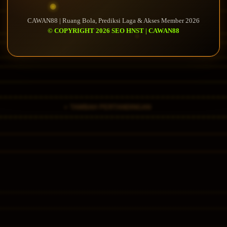
CAWAN88 | Ruang Bola, Prediksi Laga & Akses Member 2026
© COPYRIGHT 2026 SEO HNST | CAWAN88
+ TAMBAH PERTANDINGAN