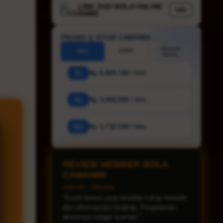
LINK JUDI BOLA ONLINE
Info
Verified
PROMO & FITUR CAWAN88
Correct
HDC
HT/FT
Score
3x
Rp 6.929.700 / bln
6x
Rp 3.464.900 / bln
12x
Rp 1.732.500 / bln
REVIEW MEMBER BOLA
CAWAN88
Dedy - Bandung
"Saya suka karena bisa mengakses
platform melalui smartphone kapan saja.
Navigasinya sederhana dan mudah