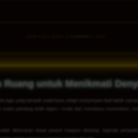
AGEN PIALA DUNIA &
CAWAN88
© 2026
 Ruang untuk Menikmati Deny
la laga yang tampak sederhana, tetapi menyimpan duel taktik sampai 
ngan sudut pandang lebih tajam—mulai dari membaca momentum, m
 mudah ditemukan lewat ponsel maupun desktop. Agenda pertand