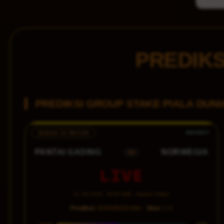
PREDIKS
PREDIKSI GROUP STAKE PIALA DUNI
BABAK 32 BESAR
PANTAI GADING
NORWEGIA
VS
LIVE
01 Juli 2026 · 00:00 WIB · Stadion Dallas
Prediksi:
NORWEGIA Win ·
Skor:
2-0