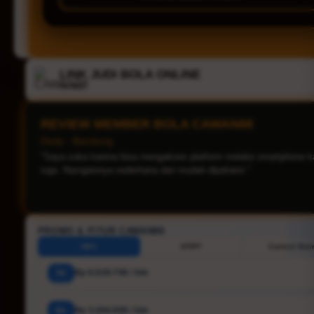
LINK JUDI BOLA ONLINE
Verified
REVIEW MEMBER BOLA CAWAN88
Agung - Tandem
"Proses login sangat cepat dan tampilannya mudah digunakan. Say
selalu mendapatkan informasi terbaru mengenai pertandingan sepa
dunia."
PROMO & FITUR CAWAN88
HDC
HT/FT
Correct Sco
3x
Rp 6.929.700 / bln
6x
Rp 3.464.900 / bln