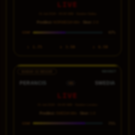
LIVE
01 Juli 2026 · 00:00 WIB · Stadion Dallas
Prediksi:
NORWEGIA Win ·
Skor:
2-0
47%
CONF
1.75
3.50
6.50
1
X
2
BABAK 32 BESAR
PERANCIS
SWEDIA
VS
LIVE
01 Juli 2026 · 04:00 WIB · Stadion London
Prediksi:
SWEDIA Win ·
Skor:
1-0
75%
CONF