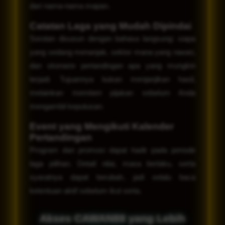
dari nama-nama mapan.
Catatan Laga yang Mudah Dipindai
Sorotan disusun dengan bahasa langsung: siapa
yang sedang menanjak, sektor mana yang rawan,
dan skenario pertandingan apa yang mungkin
terjadi. Tujuannya bukan menjanjikan hasil,
melainkan memberi pijakan sebelum Anda
mengambil keputusan.
Event yang Mengikuti Kalender
Pertandingan
Program dan promosi dapat hadir pada periode
laga pilihan. Detail nilai, masa berlaku, serta
syaratnya dapat berubah, jadi selalu baca
ketentuan aktif sebelum ikut serta.
Akses CAWAN88 yang Lebih