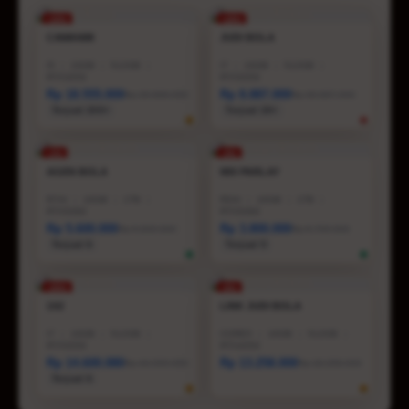
-10%
-18%
CAWAN88
JUDI BOLA
I5
|
16GB
|
512GB
|
I7
|
16GB
|
512GB
|
RTX3050
RTX5050
Rp 18.555.000
Rp 8.887.000
Rp 28.888.000
Rp 36.887.000
Terjual 200+
Terjual 20+
-1%
-3%
AGEN BOLA
MIX PARLAY
R7AI
|
16GB
|
1TB
|
R5AI
|
16GB
|
1TB
|
RTX5060
RTX5060
Rp 5.600.000
Rp 3.800.000
Rp 6.600.000
Rp 6.799.000
Terjual 6
Terjual 5
-25%
-5%
1X2
LINK JUDI BOLA
I7
|
16GB
|
512GB
|
CORE5
|
16GB
|
512GB
|
RTX5050
RTX4050
Rp 14.600.080
Rp 13.258.000
Rp 44.999.000
Rp 18.258.000
Terjual 6