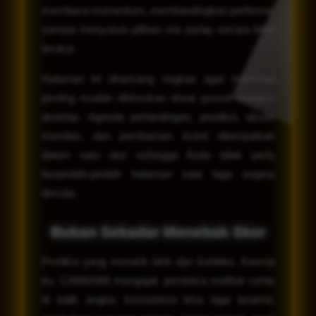
membaca momentum, membandingkan performa,
sampai menyusun pilihan mix parlay secara lebih
terukur.
Halaman ini dirancang ringkas agar informasi
penting mudah ditemukan lewat ponsel maupun
desktop. Agenda pertandingan, prediksi, akses
member, dan pembaruan event ditempatkan
dalam satu alur sehingga Anda tidak perlu
berpindah-pindah halaman saat laga segera
dimulai.
Bukan Sekadar Menebak Skor
Prediksi yang menarik lahir dari konteks. Karena
itu, CAWAN88 mengajak pembaca melihat cerita
di balik angka: konsistensi lima laga terakhir,