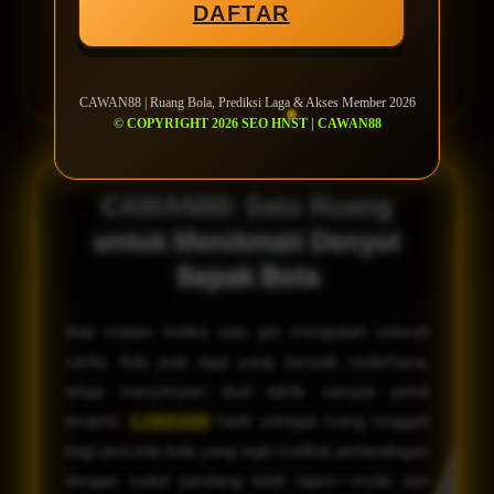
DAFTAR
AGEN PIALA DUNIA &
CAWAN88
© 2026
CAWAN88 | Ruang Bola, Prediksi Laga & Akses Member 2026
© COPYRIGHT 2026 SEO HNST | CAWAN88
CAWAN88: Satu Ruang
untuk Menikmati Denyut
Sepak Bola
Ada malam ketika satu gol mengubah seluruh
cerita. Ada pula laga yang tampak sederhana,
tetapi menyimpan duel taktik sampai peluit
terakhir.
CAWAN88
hadir sebagai ruang singgah
bagi pencinta bola yang ingin melihat pertandingan
dengan sudut pandang lebih tajam—mulai dari