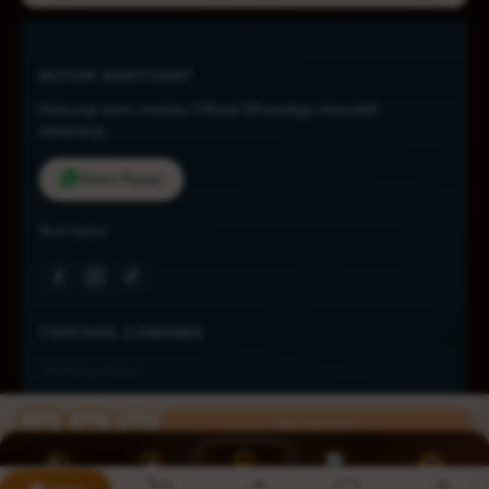
BUTUH BANTUAN?
Hubungi kami melalui Official WhatsApp interaktif
sekarang.
Kirim Pesan
Ikuti kami:
TENTANG CAWAN88
Tentang Kami
Kontak Kami
Lokasi Toko
Beli Sekarang
Rp 20.789.000
FAQ
TERNAK BOLA ©
2026
PT TERNAK-BOLA. All rights reserved.
PROMO
LOGIN
WHATSAPP
LIVE CHAT
DAFTAR
CAWAN88