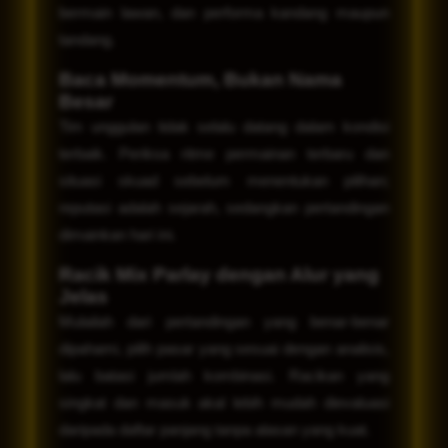
bermain lawan, dan performa kandang maupun
tandang.
Baca Momentum, Bukan Nama
Besar
Tim unggulan tidak selalu datang dalam kondisi
terbaik. Periksa ritme permainan terbaru dan
situasi skuad sebelum menentukan pilihan;
reputasi adalah sejarah, sedangkan pertandingan
dimainkan hari ini.
Racik Mix Parlay dengan Alur yang
Jelas
Mulailah dari pertandingan yang benar-benar
dipahami, pilih pasar yang sesuai dengan analisis,
lalu batasi jumlah kombinasi. Racikan yang
singkat dan masuk akal lebih mudah dievaluasi
daripada daftar panjang tanpa alasan yang kuat.