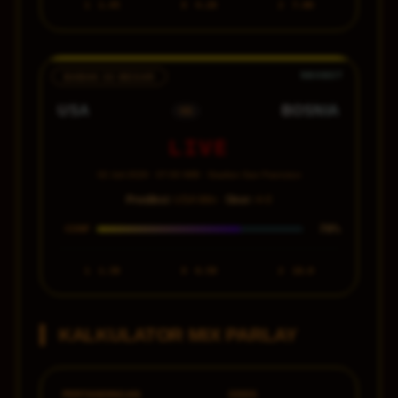
1
1.45
X
4.20
2
7.00
BABAK 32 BESAR
USA
BOSNIA
VS
LIVE
02 Juli 2026 · 07:00 WIB · Stadion San Francisco
Prediksi:
USA Win ·
Skor:
4-0
70%
CONF
1
1.30
X
6.50
2
18.0
KALKULATOR MIX PARLAY
PERTANDINGAN
ODDS