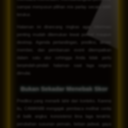
sampai menyusun pilihan mix parlay secara lebih
terukur.
Halaman ini dirancang ringkas agar informasi
penting mudah ditemukan lewat ponsel maupun
desktop. Agenda pertandingan, prediksi, akses
member, dan pembaruan event ditempatkan
dalam satu alur sehingga Anda tidak perlu
berpindah-pindah halaman saat laga segera
dimulai.
Bukan Sekadar Menebak Skor
Prediksi yang menarik lahir dari konteks. Karena
itu, CAWAN88 mengajak pembaca melihat cerita
di balik angka: konsistensi lima laga terakhir,
perubahan susunan pemain, beban jadwal, gaya