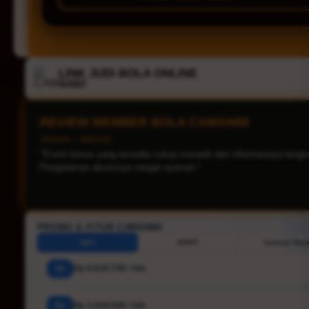
LINK JUDI BOLA ONLINE
Verified
REVIEW MEMBER BOLA CAWAN88
Dedy - Bandung
"Saya suka karena bisa mengakses platform melalui smartphone 
saja. Navigasinya sederhana dan mudah dipahami."
PROMO & FITUR CAWAN88
HDC
HT/FT
Correct Sco
3x
Rp 6.929.700 / bln
6x
Rp 3.464.900 / bln