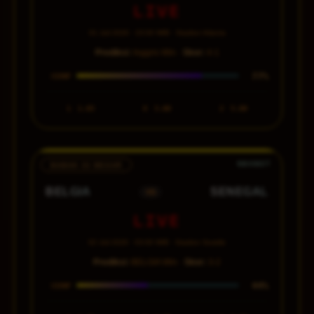
LIVE
01 Juli 2026 · 23:00 WIB · Stadion Atlanta
Prediksi:
Inggris Win ·
Skor:
4-1
77%
CONF
1
1.65
X
3.80
2
5.00
BABAK 32 BESAR
BELGIA
SENEGAL
VS
LIVE
02 Juli 2026 · 03:00 WIB · Stadion Seattle
Prediksi:
BELGIA Win ·
Skor:
3-2
44%
CONF