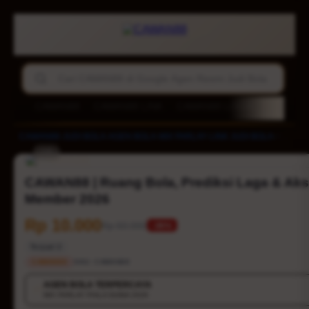
CAWAN88
CAWAN88 LINK
CAWAN88 LOGIN
AGEN B
CAWAN88
-
JUDI BOLA
-
AGEN BOLA
-
MIX PARLAY
-
LINK JUDI BOLA
-
CAWAN88 | Ruang Bola, Prediksi Laga & Akses Member 2026
1/6
CAWAN88 | Ruang Bola, Prediksi Laga & Ak
Member 2026
Rp 10.000
Rp 50.000
-88%
Terjual 2
CAWAN88
SKU:
CAWAN88
AGEN BOLA TERPERCAYA
💳
MIX PARLAY PIALA DUNIA 2026