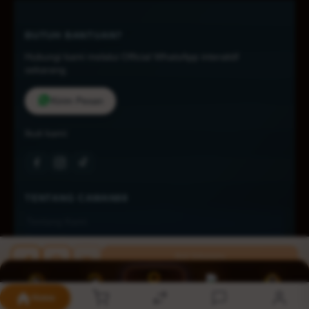
BUTUH BANTUAN?
Hubungi kami melalui Official WhatsApp interaktif
sekarang.
Kirim Pesan
Ikuti kami:
TENTANG CAWAN88
Tentang Kami
Kontak Kami
Lokasi Toko
Beli Sekarang
Rp 20.789.000
FAQ
TERNAK BOLA ©
2026
PT TERNAK-BOLA. All rights reserved.
PROMO
LOGIN
WHATSAPP
LIVE CHAT
DAFTAR
CAWAN88
Home