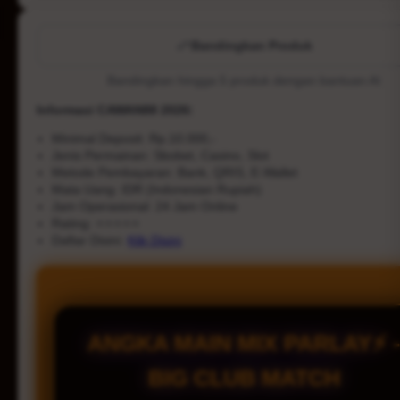
Bandingkan Produk
Bandingkan hingga 5 produk dengan bantuan AI
Informasi CAWAN88 2026:
Minimal Deposit: Rp.10.000,-
Jenis Permainan: Sbobet, Casino, Slot
Metode Pembayaran: Bank, QRIS, E-Wallet
Mata Uang: IDR (Indonesian Rupiah)
Jam Operasional: 24 Jam Online
Rating: ⭐⭐⭐⭐⭐
Daftar Disini:
Klik Disini
ANGKA MAIN MIX PARLAY⚡ -
BIG CLUB MATCH