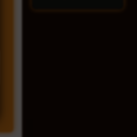
dipahami."