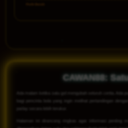
Profit Bersih
CAWAN88: Satu
Ada malam ketika satu gol mengubah seluruh cerita. Ada pu
bagi pencinta bola yang ingin melihat pertandingan de
parlay secara lebih terukur.
Halaman ini dirancang ringkas agar informasi penting