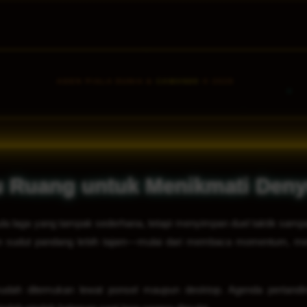
AGEN PIALA DUNIA &
CAWAN88
© 2026
 Ruang untuk Menikmati Deny
la laga yang tampak sederhana, tetapi menyimpan duel taktik sampai 
ngan sudut pandang lebih tajam—mulai dari membaca momentum, m
 mudah ditemukan lewat ponsel maupun desktop. Agenda pertand