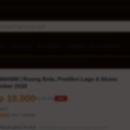
LA
JUDI BOLA
MIX PARLAY
CAWAN88 LINK ALTERNATIF
 | Ruang Bola, Prediksi Laga & Akses Member 2026
WAN88 | Ruang Bola, Prediksi Laga & Akses
mber 2026
p 10.000
Rp 50.000
-88%
ual 2
WAN88
SKU:
CAWAN88
Bandingkan Produk
Bandingkan hingga 5 produk dengan bantuan AI