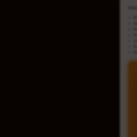
Inf
M
J
M
M
J
R
D