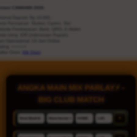
ormasi CAWAN88 2026:
inimal Deposit: Rp.10.000,-
enis Permainan: Sbobet, Casino, Slot
etode Pembayaran: Bank, QRIS, E-Wallet
ata Uang: IDR (Indonesian Rupiah)
am Operasional: 24 Jam Online
ating: ⭐⭐⭐⭐⭐
aftar Disini:
Klik Disini
ANGKA MAIN MIX PARLAY⚡ -
BIG CLUB MATCH
×