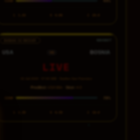
44%
CONF
1
1.28
X
8.00
2
20.0
BABAK 32 BESAR
USA
BOSNIA
VS
LIVE
02 Juli 2026 · 07:00 WIB · Stadion San Francisco
Prediksi:
USA Win ·
Skor:
4-0
70%
CONF
1
1.30
X
6.50
2
18.0