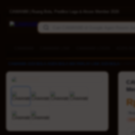
CAWAN88 | Ruang Bola, Prediksi Laga & Akses Member 2026
CAWAN88
CAWAN88 LINK
CAWAN88 LOGIN
AGEN BO
CAWAN88
-
JUDI BOLA
-
AGEN BOLA
-
MIX PARLAY
-
LINK JUDI BOLA
-
CAWAN88
CA
Me
R
Terj
CA