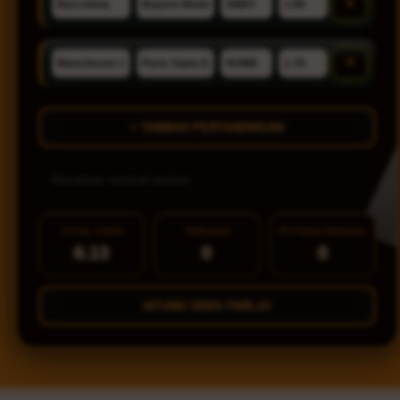
×
×
+ TAMBAH PERTANDINGAN
TOTAL ODDS
TARUHAN
POTENSI MENANG
6.13
0
0
HITUNG ODDS PARLAY