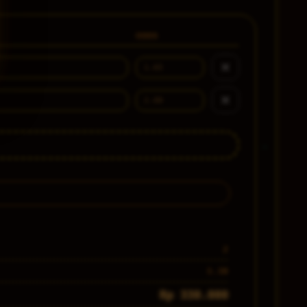
ODDS
✕
✕
2
3.30
Rp 330.000