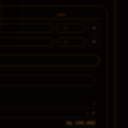
ODDS
✕
✕
2
3.30
Rp 330.000