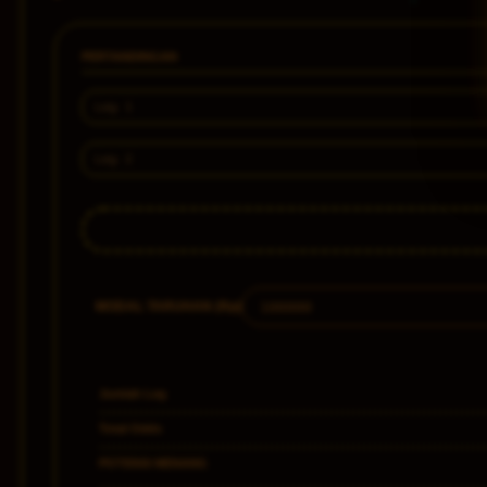
PERTANDINGAN
MODAL TARUHAN (Rp)
Jumlah Leg
Total Odds
POTENSI MENANG