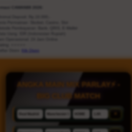
ormasi CAWAN88 2026:
inimal Deposit: Rp.10.000,-
enis Permainan: Sbobet, Casino, Slot
etode Pembayaran: Bank, QRIS, E-Wallet
ata Uang: IDR (Indonesian Rupiah)
am Operasional: 24 Jam Online
ating: ⭐⭐⭐⭐⭐
aftar Disini:
Klik Disini
ANGKA MAIN MIX PARLAY⚡ -
BIG CLUB MATCH
×