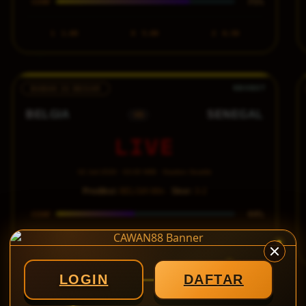
75%
CONF
1
1.60
X
5.00
2
6.50
BABAK 32 BESAR
BELGIA
SENEGAL
VS
LIVE
02 Juli 2026 · 03:00 WIB · Stadion Seattle
Prediksi:
BELGIA Win ·
Skor:
3-2
44%
CONF
1
1.45
X
4.20
2
7.00
LOGIN
DAFTAR