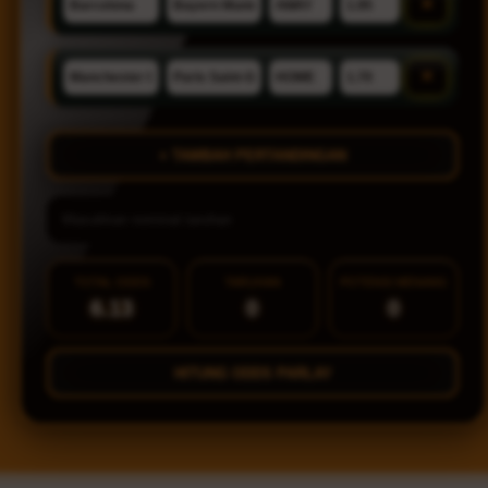
×
×
+ TAMBAH PERTANDINGAN
TOTAL ODDS
TARUHAN
POTENSI MENANG
6.13
0
0
HITUNG ODDS PARLAY