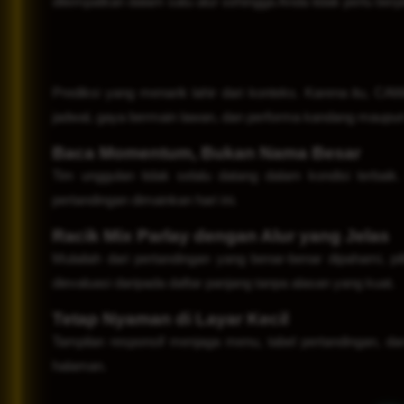
ditempatkan dalam satu alur sehingga Anda tidak perlu berp
Prediksi yang menarik lahir dari konteks. Karena itu, CA
jadwal, gaya bermain lawan, dan performa kandang maupun
Baca Momentum, Bukan Nama Besar
Tim unggulan tidak selalu datang dalam kondisi terbaik
pertandingan dimainkan hari ini.
Racik Mix Parlay dengan Alur yang Jelas
Mulailah dari pertandingan yang benar-benar dipahami, p
dievaluasi daripada daftar panjang tanpa alasan yang kuat.
Tetap Nyaman di Layar Kecil
Tampilan responsif menjaga menu, tabel pertandingan, d
halaman.