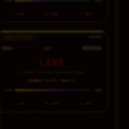
44%
CONF
1
1.28
X
8.00
2
20.0
BABAK 32 BESAR
USA
BOSNIA
VS
LIVE
02 Juli 2026 · 07:00 WIB · Stadion San Francisco
Prediksi:
USA Win ·
Skor:
4-0
70%
CONF
1
1.30
X
6.50
2
18.0