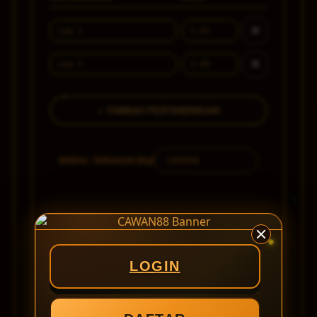
✕
✕
+ TAMBAH PERTANDINGAN
MODAL TARUHAN (Rp)
Jumlah Leg
2
Total Odds
3.30
LOGIN
POTENSI MENANG
Rp 330.000
Profit Bersih
Rp 230.000