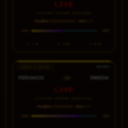
LIVE
01 Juli 2026 · 00:00 WIB · Stadion Dallas
Prediksi:
NORWEGIA Win ·
Skor:
2-0
47%
CONF
1
1.75
X
3.50
2
6.50
BABAK 32 BESAR
PERANCIS
SWEDIA
VS
LIVE
01 Juli 2026 · 04:00 WIB · Stadion London
Prediksi:
SWEDIA Win ·
Skor:
1-0
75%
CONF