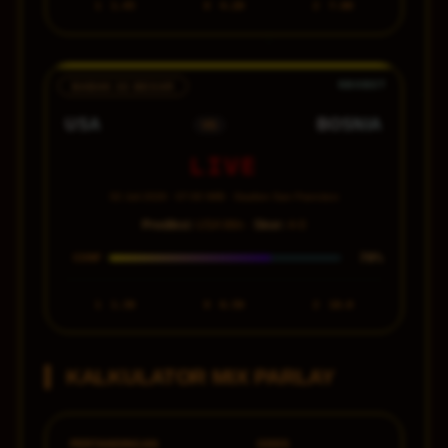
1
1.45
X
4.20
2
7.00
BABAK 32 BESAR
USA
BOSNIA
VS
LIVE
02 Juli 2026 · 07:00 WIB · Stadion San Francisco
Prediksi:
USA Win ·
Skor:
4-0
70%
CONF
1
1.30
X
6.50
2
18.0
KALKULATOR MIX PARLAY
PERTANDINGAN
ODDS