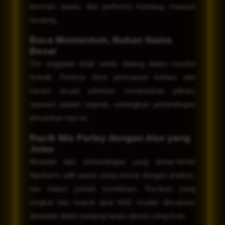
bermain lawan, dan performa kandang maupun
tandang.
Baca Momentum, Bukan Nama
Besar
Tim unggulan tidak selalu datang dalam kondisi
terbaik. Periksa ritme permainan terbaru dan
situasi skuad sebelum menentukan pilihan;
reputasi adalah sejarah, sedangkan pertandingan
dimainkan hari ini.
Racik Mix Parlay dengan Alur yang
Jelas
Mulailah dari pertandingan yang benar-benar
dipahami, pilih pasar yang sesuai dengan analisis,
lalu batasi jumlah kombinasi. Racikan yang
singkat dan masuk akal lebih mudah dievaluasi
daripada daftar panjang tanpa alasan yang kuat.