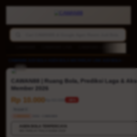
CAWAN88
CAWAN88 LINK
CAWAN88 LOGIN
AGEN B
CAWAN88
-
JUDI BOLA
-
AGEN BOLA
-
MIX PARLAY
-
LINK JUDI BOLA
-
CAWAN88 | Ruang Bola, Prediksi Laga & Akses Member 2026
1/6
CAWAN88 | Ruang Bola, Prediksi Laga & Ak
Member 2026
Rp 10.000
Rp 50.000
-88%
Terjual 2
CAWAN88
SKU:
CAWAN88
AGEN BOLA TERPERCAYA
💳
MIX PARLAY PIALA DUNIA 2026