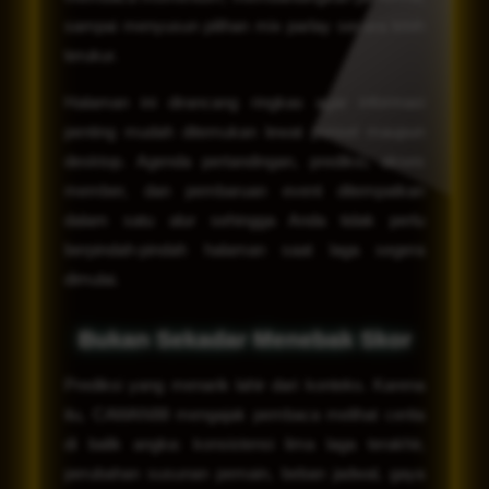
sampai menyusun pilihan mix parlay secara lebih
terukur.
Halaman ini dirancang ringkas agar informasi
penting mudah ditemukan lewat ponsel maupun
desktop. Agenda pertandingan, prediksi, akses
member, dan pembaruan event ditempatkan
dalam satu alur sehingga Anda tidak perlu
berpindah-pindah halaman saat laga segera
dimulai.
Bukan Sekadar Menebak Skor
Prediksi yang menarik lahir dari konteks. Karena
itu, CAWAN88 mengajak pembaca melihat cerita
di balik angka: konsistensi lima laga terakhir,
perubahan susunan pemain, beban jadwal, gaya