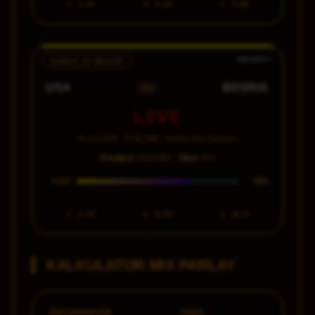
1
1.45
X
4.20
2
7.00
BABAK 32 BESAR
USA
BOSNIA
VS
LIVE
02 Juli 2026 · 07:00 WIB · Stadion San Francisco
Prediksi:
USA Win ·
Skor:
4-0
70%
CONF
1
1.30
X
6.50
2
18.0
KALKULATOR MIX PARLAY
PERTANDINGAN
ODDS