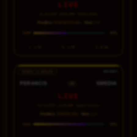
LIVE
01 Juli 2026 · 00:00 WIB · Stadion Dallas
Prediksi:
NORWEGIA Win ·
Skor:
2-0
47%
CONF
1
1.75
X
3.50
2
6.50
BABAK 32 BESAR
PERANCIS
SWEDIA
VS
LIVE
01 Juli 2026 · 04:00 WIB · Stadion London
Prediksi:
SWEDIA Win ·
Skor:
1-0
75%
CONF