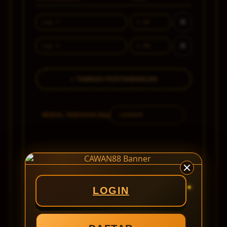
✕
✕
+ TAMBAH PERTANDINGAN
MODAL TARUHAN (Rp)
Jumlah Leg
2
Total Odds
3.30
LOGIN
POTENSI MENANG
Rp 330.000
Profit Bersih
Rp 230.000