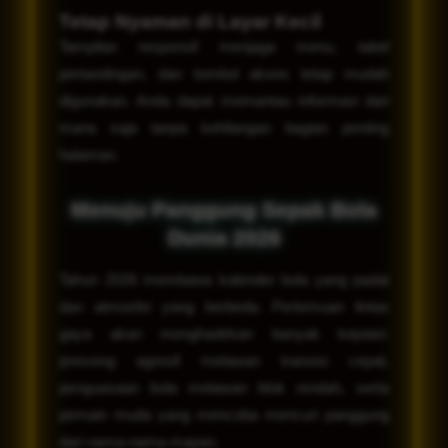
Tetap Nyaman di Layar Kecil
Tampilan responsif menjaga menu, tabel
pertandingan, dan tombol akses tetap mudah
digunakan. Anda dapat memantau informasi dari
mana saja tanpa kehilangan bagian penting
halaman.
Menuju Panggung Sepak Bola
Dunia 2026
Tahun 2026 membawa kalender bola yang padat
dan atmosfer yang berbeda. Pertemuan lintas
gaya akan menghadirkan banyak kejutan:
pressing agresif melawan transisi cepat,
penguasaan bola melawan blok rendah, serta
pemain muda yang mencoba mencuri panggung
dari nama-nama mapan.