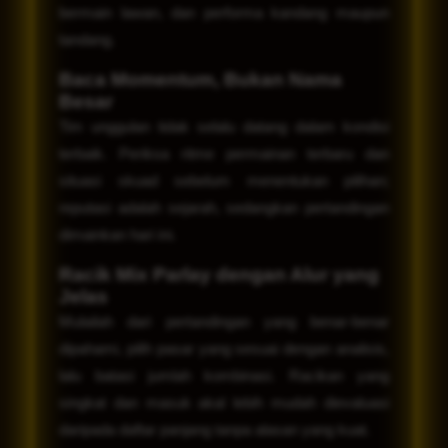
bermain lawan, dan performa kandang maupun
tandang.
Baca Momentum, Bukan Nama
Besar
Tim unggulan tidak selalu datang dalam kondisi
terbaik. Periksa ritme permainan terbaru dan
situasi skuad sebelum menentukan pilihan;
reputasi adalah sejarah, sedangkan pertandingan
dimainkan hari ini.
Racik Mix Parlay dengan Alur yang
Jelas
Mulailah dari pertandingan yang benar-benar
dipahami, pilih pasar yang sesuai dengan analisis,
lalu batasi jumlah kombinasi. Racikan yang
singkat dan masuk akal lebih mudah dievaluasi
daripada daftar panjang tanpa alasan yang kuat.