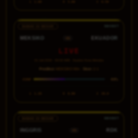
1
1.60
X
5.00
2
6.50
BABAK 32 BESAR
MEKSIKO
EKUADOR
VS
LIVE
01 Juli 2026 · 08:00 WIB · Stadion Kota Meksiko
Prediksi:
MEKSIKO Win ·
Skor:
2-1
44%
CONF
1
1.28
X
8.00
2
20.0
BABAK 32 BESAR
INGGRIS
RDK
VS