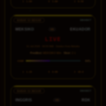
1
1.60
X
5.00
2
6.50
BABAK 32 BESAR
MEKSIKO
EKUADOR
VS
LIVE
01 Juli 2026 · 08:00 WIB · Stadion Kota Meksiko
Prediksi:
MEKSIKO Win ·
Skor:
2-1
44%
CONF
1
1.28
X
8.00
2
20.0
BABAK 32 BESAR
INGGRIS
RDK
VS