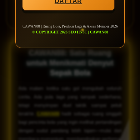
DAFTAR
AGEN PIALA DUNIA &
CAWAN88
© 2026
CAWAN88 | Ruang Bola, Prediksi Laga & Akses Member 2026
© COPYRIGHT 2026 SEO HNST | CAWAN88
CAWAN88: Satu Ruang
untuk Menikmati Denyut
Sepak Bola
Ada malam ketika satu gol mengubah seluruh
cerita. Ada pula laga yang tampak sederhana,
tetapi menyimpan duel taktik sampai peluit
terakhir.
CAWAN88
hadir sebagai ruang singgah
bagi pencinta bola yang ingin melihat pertandingan
dengan sudut pandang lebih tajam—mulai dari
membaca momentum, membandingkan performa,