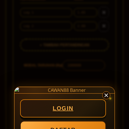
✕
✕
+ TAMBAH PERTANDINGAN
MODAL TARUHAN (Rp)
Jumlah Leg
2
Total Odds
3.30
LOGIN
POTENSI MENANG
Rp 330.000
Profit Bersih
Rp 230.000