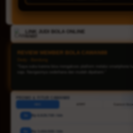
LINK JUDI BOLA ONLINE
Verified
REVIEW MEMBER BOLA CAWAN88
Agung - Tandem
"Proses login sangat cepat dan tampilannya mudah digunakan. Say
selalu mendapatkan informasi terbaru mengenai pertandingan sepa
dunia."
PROMO & FITUR CAWAN88
HDC
HT/FT
Correct Sco
3x
Rp 6.929.700 / bln
6x
Rp 3.464.900 / bln