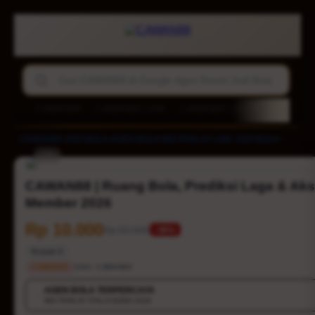
CAWAN88
CAWAN88 LINK
CAWAN88 LOGIN
AGEN B
CAWAN88
-
JUDI BOLA
-
AGEN BOLA
-
MIX PARLAY
-
LINK JUDI BOLA
-
CAWAN88 | Ruang Bola, Prediksi Laga & Akses Member 2026
1/6
CAWAN88 | Ruang Bola, Prediksi Laga & Ak
Member 2026
Rp 10.000
Rp 50.000
-88%
Terjual 2
CAWAN88
SKU:
CAWAN88
AGEN BOLA TERPERCAYA
💳
MIX PARLAY PIALA DUNIA 2026