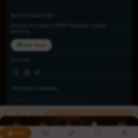
BUTUH BANTUAN?
Hubungi kami melalui Official WhatsApp interaktif
sekarang.
Kirim Pesan
Ikuti kami:
TENTANG CAWAN88
Tentang Kami
Kontak Kami
Lokasi Toko
Beli Sekarang
Rp 20.789.000
FAQ
TERNAK BOLA ©
2026
PT TERNAK-BOLA. All rights reserved.
PROMO
LOGIN
WHATSAPP
LIVE CHAT
DAFTAR
CAWAN88
Home