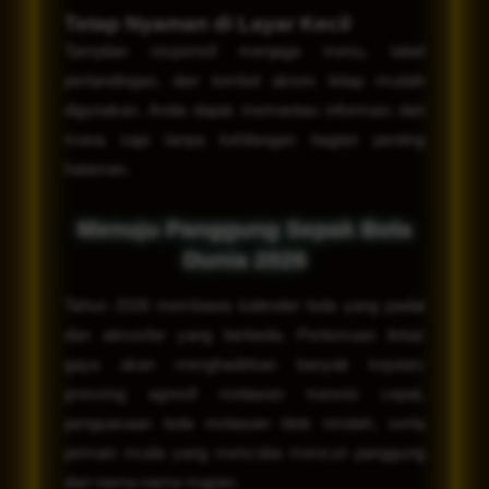
Tetap Nyaman di Layar Kecil
Tampilan responsif menjaga menu, tabel
pertandingan, dan tombol akses tetap mudah
digunakan. Anda dapat memantau informasi dari
mana saja tanpa kehilangan bagian penting
halaman.
Menuju Panggung Sepak Bola
Dunia 2026
Tahun 2026 membawa kalender bola yang padat
dan atmosfer yang berbeda. Pertemuan lintas
gaya akan menghadirkan banyak kejutan:
pressing agresif melawan transisi cepat,
penguasaan bola melawan blok rendah, serta
pemain muda yang mencoba mencuri panggung
dari nama-nama mapan.