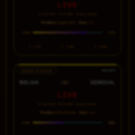
LIVE
01 Juli 2026 · 23:00 WIB · Stadion Atlanta
Prediksi:
Inggris Win ·
Skor:
4-1
77%
CONF
1
1.65
X
3.80
2
5.00
BABAK 32 BESAR
BELGIA
SENEGAL
VS
LIVE
02 Juli 2026 · 03:00 WIB · Stadion Seattle
Prediksi:
BELGIA Win ·
Skor:
3-2
44%
CONF