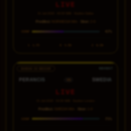
LIVE
01 Juli 2026 · 00:00 WIB · Stadion Dallas
Prediksi:
NORWEGIA Win ·
Skor:
2-0
47%
CONF
1
1.75
X
3.50
2
6.50
BABAK 32 BESAR
PERANCIS
SWEDIA
VS
LIVE
01 Juli 2026 · 04:00 WIB · Stadion London
Prediksi:
SWEDIA Win ·
Skor:
1-0
75%
CONF