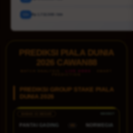
12x
Rp 1.732.500 / bln
PREDIKSI PIALA DUNIA
2026 CAWAN88
MATCH ANALYSIS ·
LIVE ODDS
· SMART
PREDICTION
PREDIKSI GROUP STAKE PIALA
DUNIA 2026
BABAK 32 BESAR
PANTAI GADING
NORWEGIA
VS