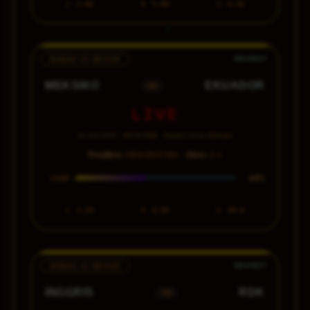
1
1.60
X
5.00
2
6.50
BABAK 32 BESAR
MEKSIKO
EKUADOR
VS
LIVE
01 Juli 2026 · 08:00 WIB · Stadion Kota Meksiko
Prediksi:
MEKSIKO Win ·
Skor:
2-1
44%
CONF
1
1.28
X
8.00
2
20.0
BABAK 32 BESAR
INGGRIS
RDK
VS