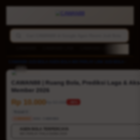
CAWAN88
CAWAN88 LINK
CAWAN88 LOGIN
AGEN B
CAWAN88
-
JUDI BOLA
-
AGEN BOLA
-
MIX PARLAY
-
LINK JUDI BOLA
-
CAWAN88 | Ruang Bola, Prediksi Laga & Akses Member 2026
1/6
CAWAN88 | Ruang Bola, Prediksi Laga & Ak
Member 2026
Rp 10.000
Rp 50.000
-88%
Terjual 2
CAWAN88
SKU:
CAWAN88
AGEN BOLA TERPERCAYA
💳
MIX PARLAY PIALA DUNIA 2026