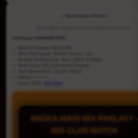
Bandingkan Produk
Bandingkan hingga 5 produk dengan bantuan AI
Informasi CAWAN88 2026:
Minimal Deposit: Rp.10.000,-
Jenis Permainan: Sbobet, Casino, Slot
Metode Pembayaran: Bank, QRIS, E-Wallet
Mata Uang: IDR (Indonesian Rupiah)
Jam Operasional: 24 Jam Online
Rating: ⭐⭐⭐⭐⭐
Daftar Disini:
Klik Disini
ANGKA MAIN MIX PARLAY⚡ -
BIG CLUB MATCH