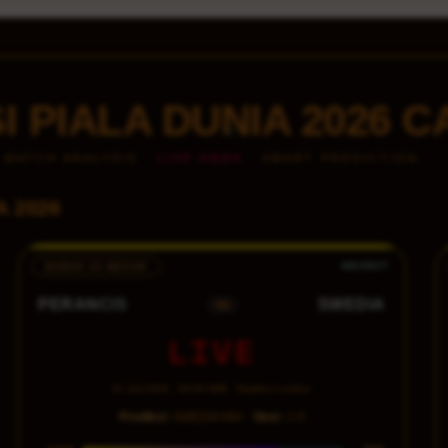
I PIALA DUNIA 2026 
MATCH ANALYSIS ·
LIVE ODDS
· SMART PREDICTION
A 2026
BABAK 32 BESAR
PERANCIS
SWEDIA
VS
LIVE
01 Juli 2026 · 04:00 WIB · Stadion London
Prediksi:
SWEDIA Win ·
Skor:
1-0