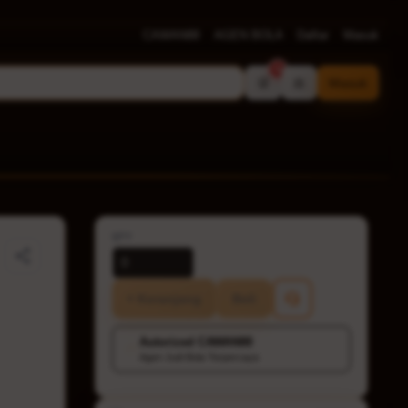
CAWAN88
AGEN BOLA
Daftar
Masuk
0
🛒
⚖️
Masuk
QTY
+ Keranjang
Beli
Autorized CAWAN88
💳
Agen Judi Bola Terpercaya