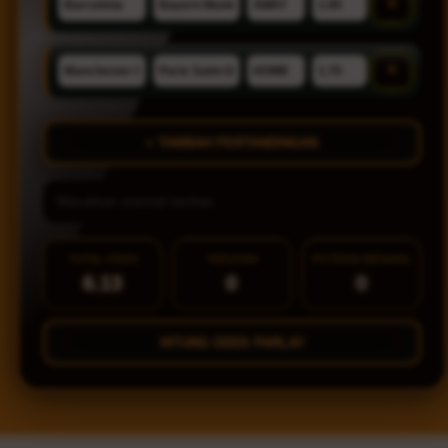
×
×
+ TAMBAH PERTANDINGAN
TOTAL ODDS
TARUHAN
POTENSI MENANG
6.13
0
0
HITUNG ODDS PARLAY