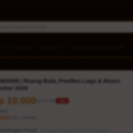
LA
JUDI BOLA
MIX PARLAY
CAWAN88 LINK ALTERNATIF
 | Ruang Bola, Prediksi Laga & Akses Member 2026
WAN88 | Ruang Bola, Prediksi Laga & Akses
mber 2026
p 10.000
Rp 50.000
-88%
ual 2
WAN88
SKU:
CAWAN88
Bandingkan Produk
Bandingkan hingga 5 produk dengan bantuan AI