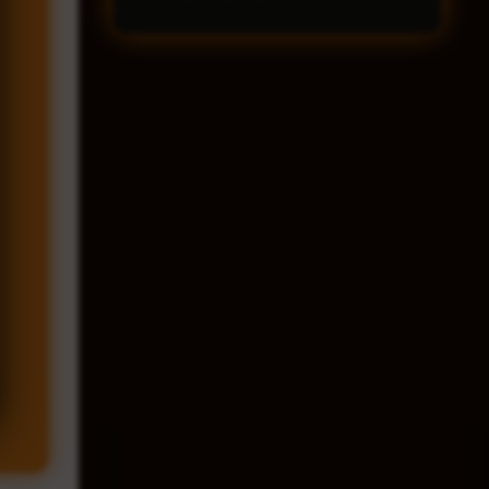
pertandingan sepak bola dunia."