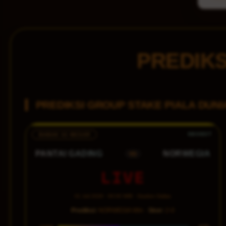
PREDIKS
PREDIKSI GROUP STAKE PIALA DUNI
BABAK 32 BESAR
PANTAI GADING
NORWEGIA
VS
LIVE
01 Juli 2026 · 00:00 WIB · Stadion Dallas
Prediksi:
NORWEGIA Win ·
Skor:
2-0