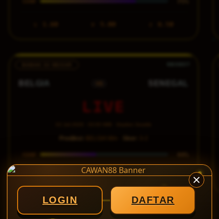
75%
CONF
1.60
5.00
6.50
1
X
2
BABAK 32 BESAR
BELGIA
SENEGAL
VS
LIVE
02 Juli 2026 · 03:00 WIB · Stadion Seattle
Prediksi:
BELGIA Win ·
Skor:
3-2
44%
CONF
1.45
4.20
7.00
1
X
2
LOGIN
DAFTAR