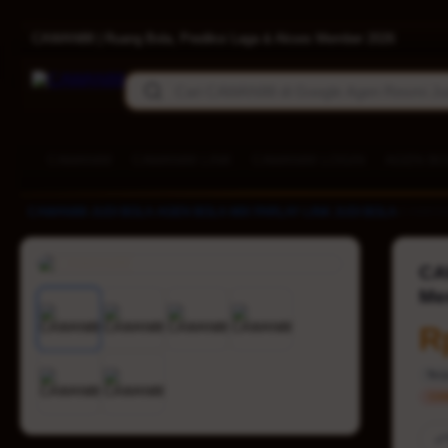
CAWAN88 | Ruang Bola, Prediksi Laga & Akses Member 2026
CAWAN88
CAWAN88 LINK
CAWAN88 LOGIN
AGEN BO
CAWAN88
-
JUDI BOLA
-
AGEN BOLA
-
MIX PARLAY
-
LINK JUDI BOLA
-
CAWAN88
CA
Me
R
Terj
CA