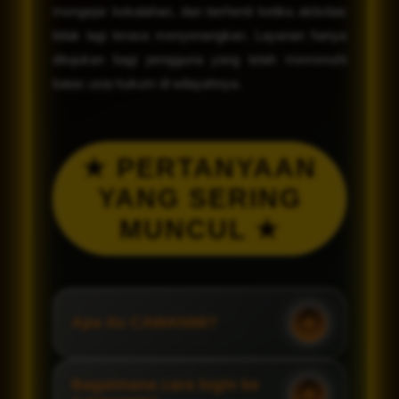
mengejar kekalahan, dan berhenti ketika aktivitas
tidak lagi terasa menyenangkan. Layanan hanya
ditujukan bagi pengguna yang telah memenuhi
batas usia hukum di wilayahnya.
★ PERTANYAAN
YANG SERING
MUNCUL ★
Apa itu CAWAN88?
Bagaimana cara login ke