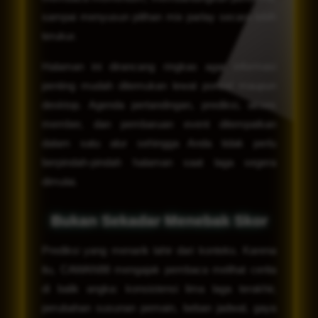
sampai menyusun pilihan mix parlay secara lebih
terukur.
Halaman ini dirancang ringkas agar informasi
penting mudah ditemukan lewat ponsel maupun
desktop. Agenda pertandingan, prediksi, akses
member, dan pembaruan event ditempatkan
dalam satu alur sehingga Anda tidak perlu
berpindah-pindah halaman saat laga segera
dimulai.
Bukan Sekadar Menebak Skor
Prediksi yang menarik lahir dari konteks. Karena
itu, CAWAN88 mengajak pembaca melihat cerita
di balik angka: konsistensi lima laga terakhir,
perubahan susunan pemain, beban jadwal, gaya