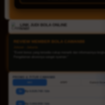
LINK JUDI BOLA ONLINE
Verified
REVIEW MEMBER BOLA CAWAN88
Dedy - Bandung
"Saya suka karena bisa mengakses platform melalui smartphone 
saja. Navigasinya sederhana dan mudah dipahami."
PROMO & FITUR CAWAN88
HDC
HT/FT
Correct Sco
3x
Rp 6.929.700 / bln
6x
Rp 3.464.900 / bln