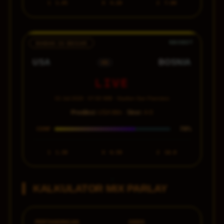
1
1.45
X
4.20
2
7.00
BABAK 32 BESAR
USA
BOSNIA
VS
LIVE
02 Juli 2026 · 07:00 WIB · Stadion San Francisco
Prediksi:
USA Win ·
Skor:
4-0
70%
CONF
1
1.30
X
6.50
2
18.0
KALKULATOR MIX PARLAY
PERTANDINGAN
ODDS