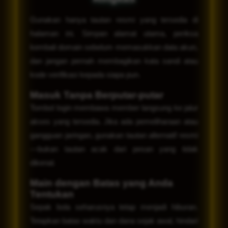
Gunakan hanya tautan resmi yang tersedia di
halaman ini. Simpan alamat utama, periksa
kembali domain sebelum memasukkan data akun,
dan jangan pernah membagikan kata sandi atau
kode verifikasi kepada siapa pun.
Masuk Tanpa Berputar-putar
Tombol login membawa member langsung ke jalur
akses yang tersedia. Jika ada pemeliharaan atau
gangguan jaringan, gunakan tautan alternatif resmi
—bukan tautan acak dari pesan yang tidak
dikenal.
Main dengan Batas yang Anda
Tentukan
Sepak bola seharusnya tetap menjadi hiburan.
Tetapkan batas waktu dan dana sejak awal, hindari