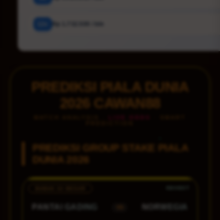
12x
Rp 1.732.500 / bln
PREDIKSI PIALA DUNIA
2026 CAWAN88
MATCH ANALYSIS ·
LIVE ODDS
· SMART
PREDICTION
PREDIKSI GROUP STAKE PIALA
DUNIA 2026
BABAK 32 BESAR
PANTAI GADING
NORWEGIA
VS