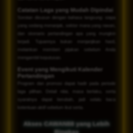
Catatan Laga yang Mudah Dipindai
Sorotan disusun dengan bahasa langsung: siapa
yang sedang menanjak, sektor mana yang rawan,
dan skenario pertandingan apa yang mungkin
terjadi. Tujuannya bukan menjanjikan hasil,
melainkan memberi pijakan sebelum Anda
mengambil keputusan.
Event yang Mengikuti Kalender
Pertandingan
Program dan promosi dapat hadir pada periode
laga pilihan. Detail nilai, masa berlaku, serta
syaratnya dapat berubah, jadi selalu baca
ketentuan aktif sebelum ikut serta.
Akses CAWAN88 yang Lebih
Ringkas