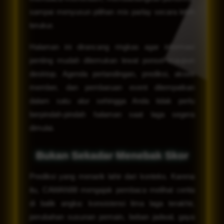
sampai menyusun pilihan mix parlay secara lebih
terukur.
Halaman ini dirancang ringkas agar informasi
penting mudah ditemukan lewat ponsel maupun
desktop. Agenda pertandingan, prediksi, akses
member, dan pembaruan event ditempatkan
dalam satu alur sehingga Anda tidak perlu
berpindah-pindah halaman saat laga segera
dimulai.
Bukan Sekadar Menebak Skor
Prediksi yang menarik lahir dari konteks. Karena
itu, CAWAN88 mengajak pembaca melihat cerita
di balik angka: konsistensi lima laga terakhir,
perubahan susunan pemain, beban jadwal, gaya