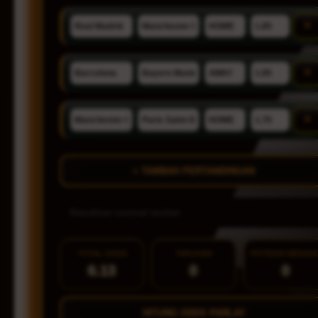
×
×
×
+ TAMBAH PERTANDINGAN
TOTAL ODDS
TARUHAN
POTENSI MENAN
6.13
0
0
HITUNG ODDS PARLAY