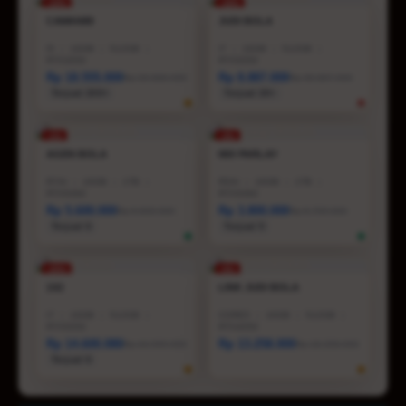
-10%
-18%
CAWAN88
JUDI BOLA
I5
|
16GB
|
512GB
|
I7
|
16GB
|
512GB
|
RTX3050
RTX5050
Rp 18.555.000
Rp 8.887.000
Rp 28.888.000
Rp 36.887.000
Terjual 200+
Terjual 20+
-1%
-3%
AGEN BOLA
MIX PARLAY
R7AI
|
16GB
|
1TB
|
R5AI
|
16GB
|
1TB
|
RTX5060
RTX5060
Rp 5.600.000
Rp 3.800.000
Rp 6.600.000
Rp 6.799.000
Terjual 6
Terjual 5
-25%
-5%
1X2
LINK JUDI BOLA
I7
|
16GB
|
512GB
|
CORE5
|
16GB
|
512GB
|
RTX5050
RTX4050
Rp 14.600.080
Rp 13.258.000
Rp 44.999.000
Rp 18.258.000
Terjual 6