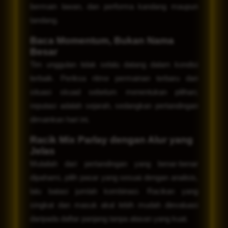
bermain lawan, dan performa kandang maupun
tandang.
Baca Momentum, Bukan Nama
Besar
Tim unggulan tidak selalu datang dalam kondisi
terbaik. Periksa ritme permainan terbaru dan
situasi skuad sebelum menentukan pilihan;
reputasi adalah sejarah, sedangkan pertandingan
dimainkan hari ini.
Racik Mix Parlay dengan Alur yang
Jelas
Mulailah dari pertandingan yang benar-benar
dipahami, pilih pasar yang sesuai dengan analisis,
lalu batasi jumlah kombinasi. Racikan yang
singkat dan masuk akal lebih mudah dievaluasi
daripada daftar panjang tanpa alasan yang kuat.