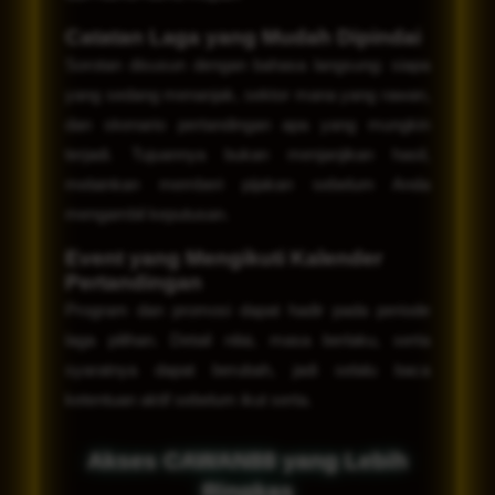
Catatan Laga yang Mudah Dipindai
Sorotan disusun dengan bahasa langsung: siapa
yang sedang menanjak, sektor mana yang rawan,
dan skenario pertandingan apa yang mungkin
terjadi. Tujuannya bukan menjanjikan hasil,
melainkan memberi pijakan sebelum Anda
mengambil keputusan.
Event yang Mengikuti Kalender
Pertandingan
Program dan promosi dapat hadir pada periode
laga pilihan. Detail nilai, masa berlaku, serta
syaratnya dapat berubah, jadi selalu baca
ketentuan aktif sebelum ikut serta.
Akses CAWAN88 yang Lebih
Ringkas