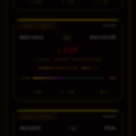
1
1.60
X
5.00
2
6.50
BABAK 32 BESAR
MEKSIKO
EKUADOR
VS
LIVE
01 Juli 2026 · 08:00 WIB · Stadion Kota Meksiko
Prediksi:
MEKSIKO Win ·
Skor:
2-1
44%
CONF
1
1.28
X
8.00
2
20.0
BABAK 32 BESAR
INGGRIS
RDK
VS