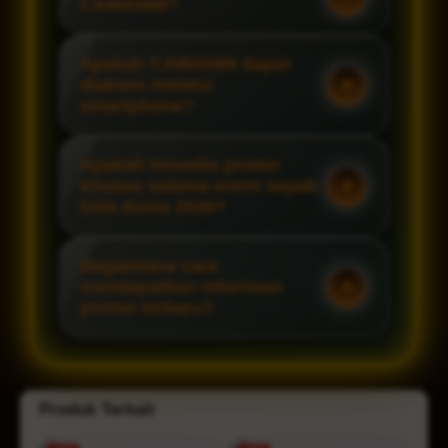
CAWAN88?
Apakah CAWAN88 dapat
diakses melalui
smartphone?
Apakah tersedia promo
khusus selama event sepak
bola dunia 2026?
Bagaimana cara
mendapatkan informasi
promo terbaru?
Produk Terkait