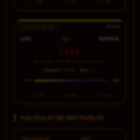
1
1.45
X
4.20
2
7.00
BABAK 32 BESAR
USA
BOSNIA
VS
LIVE
02 Juli 2026 · 07:00 WIB · Stadion San Francisco
Prediksi:
USA Win ·
Skor:
4-0
70%
CONF
1
1.30
X
6.50
2
18.0
KALKULATOR MIX PARLAY
PERTANDINGAN
ODDS