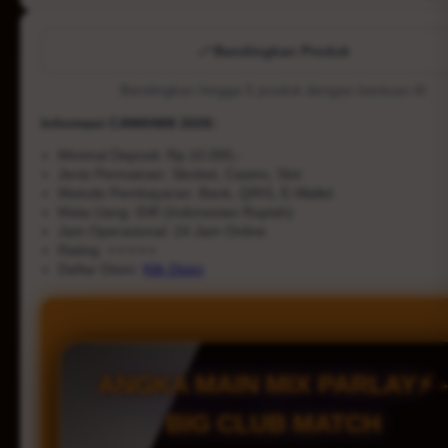
Bandingkan Produk
Bandingkan hingga 5 produk dengan bantuan AI
Informasi CAWAN88 2026:
Minimal Deposit: Rp.10.000,-
Jenis Permainan: Sbobet, Casino, Slot
Metode Pembayaran: Bank, QRIS, E-Wallet
Mata Uang: IDR (Indonesian Rupiah)
Jam Operasional: 24 Jam Online
Rating: ⭐⭐⭐⭐⭐
Daftar Disini:
Klik Disini
ANGKA MAIN MIX PARLAY⚡ -
BIG CLUB MATCH