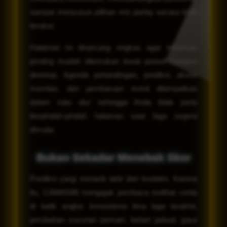
sampai menyusun pilihan mix parlay secara lebih
terukur.
Halaman ini dirancang ringkas agar informasi
penting mudah ditemukan lewat ponsel maupun
desktop. Agenda pertandingan, prediksi, akses
member, dan pembaruan event ditempatkan
dalam satu alur sehingga Anda tidak perlu
berpindah-pindah halaman saat laga segera
dimulai.
Bukan Sekadar Menebak Skor
Prediksi yang menarik lahir dari konteks. Karena
itu, CAWAN88 mengajak pembaca melihat cerita
di balik angka: konsistensi lima laga terakhir,
perubahan susunan pemain, beban jadwal, gaya