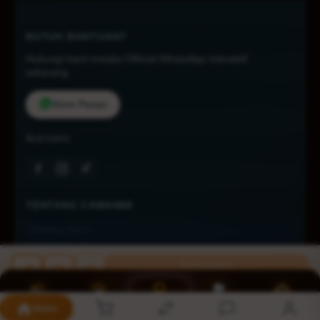
BUTUH BANTUAN?
Hubungi kami melalui Official WhatsApp interaktif
sekarang.
Kirim Pesan
Ikuti kami:
TENTANG CAWAN88
Tentang Kami
Kontak Kami
Lokasi Toko
Beli Sekarang
Rp 20.789.000
FAQ
TERNAK BOLA ©
2026
PT TERNAK-BOLA. All rights reserved.
PROMO
LOGIN
WHATSAPP
LIVE CHAT
DAFTAR
CAWAN88
Home