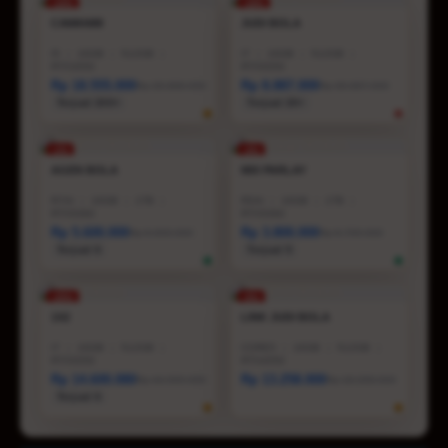
-10%
-18%
CAWAN88
JUDI BOLA
I5
|
16GB
|
512GB
|
I7
|
16GB
|
512GB
|
RTX3050
RTX5050
Rp 18.555.000
Rp 8.887.000
Rp 28.888.000
Rp 36.887.000
Terjual 200+
Terjual 20+
-1%
-3%
AGEN BOLA
MIX PARLAY
R7AI
|
16GB
|
1TB
|
R5AI
|
16GB
|
1TB
|
RTX5060
RTX5060
Rp 5.600.000
Rp 3.800.000
Rp 6.600.000
Rp 6.799.000
Terjual 6
Terjual 5
-25%
-5%
1X2
LINK JUDI BOLA
I7
|
16GB
|
512GB
|
CORE5
|
16GB
|
512GB
|
RTX5050
RTX4050
Rp 14.600.080
Rp 13.258.000
Rp 44.999.000
Rp 18.258.000
Terjual 6