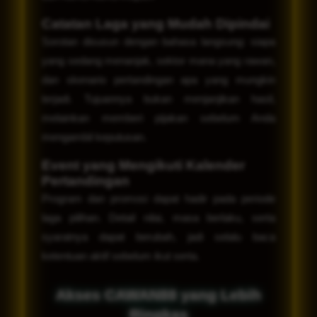
Catatan Laga yang Mudah Dipindai
Sorotan disusun dengan bahasa langsung: siapa
yang sedang menanjak, sektor mana yang rawan,
dan skenario pertandingan apa yang mungkin
terjadi. Tujuannya bukan menjanjikan hasil,
melainkan memberi pijakan sebelum Anda
mengambil keputusan.
Event yang Mengikuti Kalender
Pertandingan
Program dan promosi dapat hadir pada periode
laga pilihan. Detail nilai, masa berlaku, serta
syaratnya dapat berubah, jadi selalu baca
ketentuan aktif sebelum ikut serta.
Akses CAWAN88 yang Lebih
Ringkas