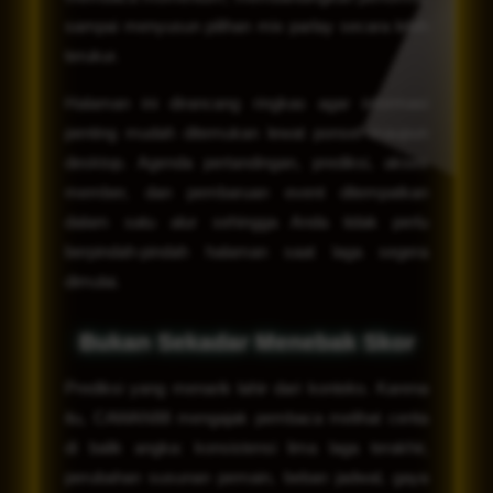
sampai menyusun pilihan mix parlay secara lebih
terukur.
Halaman ini dirancang ringkas agar informasi
penting mudah ditemukan lewat ponsel maupun
desktop. Agenda pertandingan, prediksi, akses
member, dan pembaruan event ditempatkan
dalam satu alur sehingga Anda tidak perlu
berpindah-pindah halaman saat laga segera
dimulai.
Bukan Sekadar Menebak Skor
Prediksi yang menarik lahir dari konteks. Karena
itu, CAWAN88 mengajak pembaca melihat cerita
di balik angka: konsistensi lima laga terakhir,
perubahan susunan pemain, beban jadwal, gaya