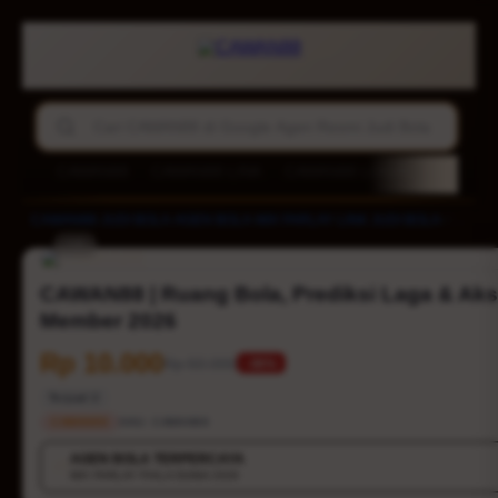
CAWAN88
CAWAN88 LINK
CAWAN88 LOGIN
AGEN B
CAWAN88
-
JUDI BOLA
-
AGEN BOLA
-
MIX PARLAY
-
LINK JUDI BOLA
-
CAWAN88 | Ruang Bola, Prediksi Laga & Akses Member 2026
1/6
CAWAN88 | Ruang Bola, Prediksi Laga & Ak
Member 2026
Rp 10.000
Rp 50.000
-88%
Terjual 2
CAWAN88
SKU:
CAWAN88
AGEN BOLA TERPERCAYA
💳
MIX PARLAY PIALA DUNIA 2026