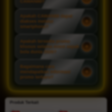
CAWAN88?
Apakah CAWAN88 dapat
diakses melalui
smartphone?
Apakah tersedia promo
khusus selama event sepak
bola dunia 2026?
Bagaimana cara
mendapatkan informasi
promo terbaru?
Produk Terkait