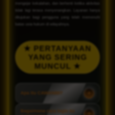
mengejar kekalahan, dan berhenti ketika aktivitas
tidak lagi terasa menyenangkan. Layanan hanya
ditujukan bagi pengguna yang telah memenuhi
batas usia hukum di wilayahnya.
★ PERTANYAAN
YANG SERING
MUNCUL ★
Apa itu CAWAN88?
Bagaimana cara login ke