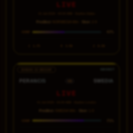
LIVE
01 Juli 2026 · 00:00 WIB · Stadion Dallas
Prediksi:
NORWEGIA Win ·
Skor:
2-0
47%
CONF
1
1.75
X
3.50
2
6.50
BABAK 32 BESAR
PERANCIS
SWEDIA
VS
LIVE
01 Juli 2026 · 04:00 WIB · Stadion London
Prediksi:
SWEDIA Win ·
Skor:
1-0
75%
CONF