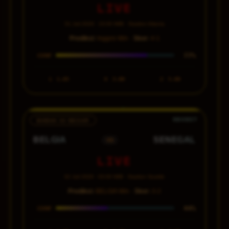
LIVE
01 Juli 2026 · 23:00 WIB · Stadion Atlanta
Prediksi:
Inggris Win ·
Skor:
4-1
77%
CONF
1
1.65
X
3.80
2
5.00
BABAK 32 BESAR
BELGIA
SENEGAL
VS
LIVE
02 Juli 2026 · 03:00 WIB · Stadion Seattle
Prediksi:
BELGIA Win ·
Skor:
3-2
44%
CONF