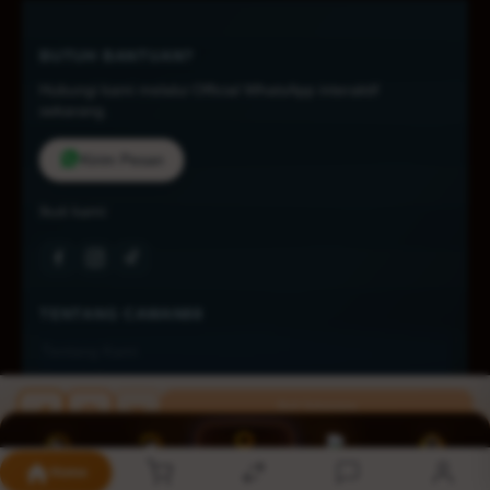
BUTUH BANTUAN?
Hubungi kami melalui Official WhatsApp interaktif
sekarang.
Kirim Pesan
Ikuti kami:
TENTANG CAWAN88
Tentang Kami
Kontak Kami
Lokasi Toko
Beli Sekarang
Rp 20.789.000
FAQ
TERNAK BOLA ©
2026
PT TERNAK-BOLA. All rights reserved.
PROMO
LOGIN
WHATSAPP
LIVE CHAT
DAFTAR
CAWAN88
Home