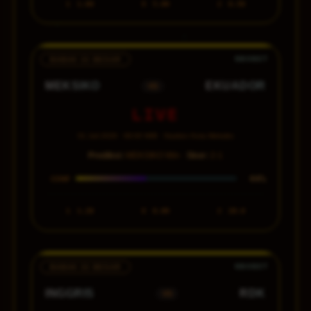
1
1.60
X
5.00
2
6.50
BABAK 32 BESAR
MEKSIKO
EKUADOR
VS
LIVE
01 Juli 2026 · 08:00 WIB · Stadion Kota Meksiko
Prediksi:
MEKSIKO Win ·
Skor:
2-1
44%
CONF
1
1.28
X
8.00
2
20.0
BABAK 32 BESAR
INGGRIS
RDK
VS