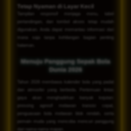
Tetap Nyaman di Layar Kecil
Tampilan responsif menjaga menu, tabel
pertandingan, dan tombol akses tetap mudah
digunakan. Anda dapat memantau informasi dari
mana saja tanpa kehilangan bagian penting
halaman.
Menuju Panggung Sepak Bola
Dunia 2026
Tahun 2026 membawa kalender bola yang padat
dan atmosfer yang berbeda. Pertemuan lintas
gaya akan menghadirkan banyak kejutan:
pressing agresif melawan transisi cepat,
penguasaan bola melawan blok rendah, serta
pemain muda yang mencoba mencuri panggung
dari nama-nama mapan.