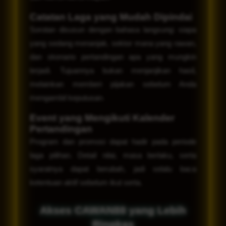
Catatan Laga yang Mudah Dipindai
Sorotan disusun dengan bahasa langsung: siapa
yang sedang menanjak, sektor mana yang rawan,
dan skenario pertandingan apa yang mungkin
terjadi. Tujuannya bukan menjanjikan hasil,
melainkan memberi pijakan sebelum Anda
mengambil keputusan.
Event yang Mengikuti Kalender
Pertandingan
Program dan promosi dapat hadir pada periode
laga pilihan. Detail nilai, masa berlaku, serta
syaratnya dapat berubah, jadi selalu baca
ketentuan aktif sebelum ikut serta.
Akses CAWAN88 yang Lebih
Ringkas