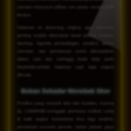
sampai menyusun pilihan mix parlay secara lebih
terukur.
Halaman ini dirancang ringkas agar informasi
penting mudah ditemukan lewat ponsel maupun
desktop. Agenda pertandingan, prediksi, akses
member, dan pembaruan event ditempatkan
dalam satu alur sehingga Anda tidak perlu
berpindah-pindah halaman saat laga segera
dimulai.
Bukan Sekadar Menebak Skor
Prediksi yang menarik lahir dari konteks. Karena
itu, CAWAN88 mengajak pembaca melihat cerita
di balik angka: konsistensi lima laga terakhir,
perubahan susunan pemain, beban jadwal, gaya