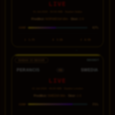
LIVE
01 Juli 2026 · 00:00 WIB · Stadion Dallas
Prediksi:
NORWEGIA Win ·
Skor:
2-0
47%
CONF
1
1.75
X
3.50
2
6.50
BABAK 32 BESAR
PERANCIS
SWEDIA
VS
LIVE
01 Juli 2026 · 04:00 WIB · Stadion London
Prediksi:
SWEDIA Win ·
Skor:
1-0
75%
CONF