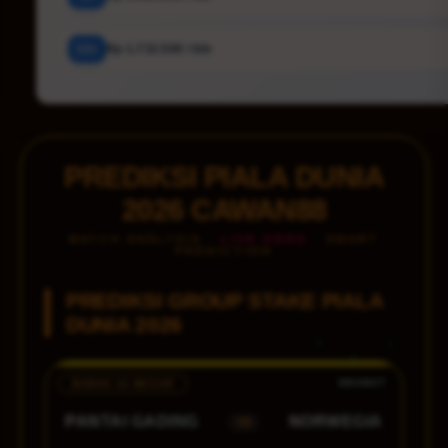
12x
Rp 1.732.500 / bln
PREDIKSI PIALA DUNIA
2026 CAWAN88
MATCH ANALYSIS ·
LIVE ODDS
· SMART
PREDICTION
PREDIKSI GROUP STAKE PIALA
DUNIA 2026
BABAK 32 BESAR
PANTAI GADING
NORWEGIA
VS