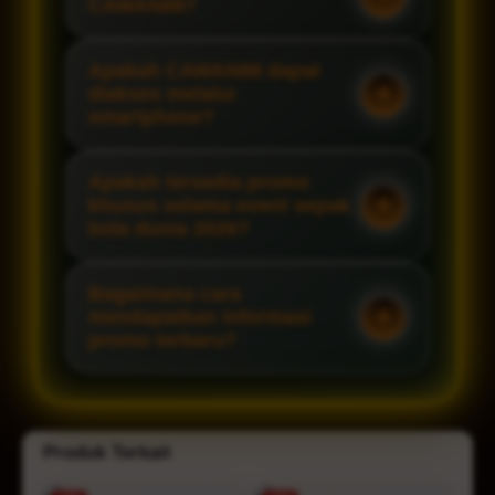
CAWAN88?
Apakah CAWAN88 dapat
diakses melalui
smartphone?
Apakah tersedia promo
khusus selama event sepak
bola dunia 2026?
Bagaimana cara
mendapatkan informasi
promo terbaru?
Produk Terkait