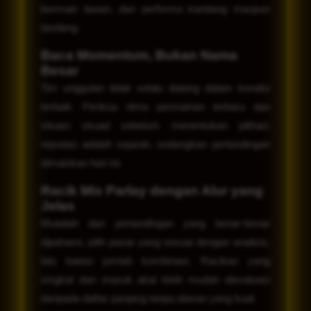
bermain lawan, dan performa kandang maupun
tandang.
Baca Momentum, Bukan Nama
Besar
Tim unggulan tidak selalu datang dalam kondisi
terbaik. Periksa ritme permainan terbaru dan
situasi skuad sebelum menentukan pilihan;
reputasi adalah sejarah, sedangkan pertandingan
dimainkan hari ini.
Racik Mix Parlay dengan Alur yang
Jelas
Mulailah dari pertandingan yang benar-benar
dipahami, pilih pasar yang sesuai dengan analisis,
lalu batasi jumlah kombinasi. Racikan yang
singkat dan masuk akal lebih mudah dievaluasi
daripada daftar panjang tanpa alasan yang kuat.