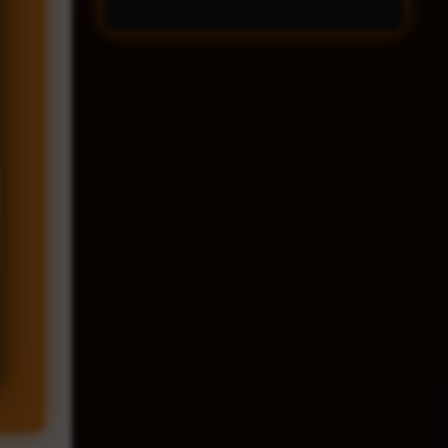
dipahami."