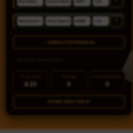
×
×
+ TAMBAH PERTANDINGAN
TOTAL ODDS
TARUHAN
POTENSI MENANG
6.13
0
0
HITUNG ODDS PARLAY