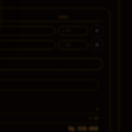
ODDS
✕
✕
2
3.30
Rp 330.000