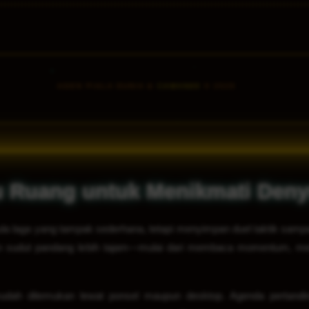
AGEN PIALA DUNIA &
CAWAN88
© 2026
 Ruang untuk Menikmati Deny
la laga yang tampak sederhana, tetapi menyimpan duel taktik sampai 
ngan sudut pandang lebih tajam—mulai dari membaca momentum, m
 mudah ditemukan lewat ponsel maupun desktop. Agenda pertand