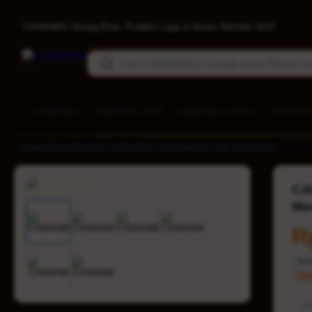
CAWAN88 | Ruang Bola, Prediksi Laga & Akses Member 2026
CAWAN88
CAWAN88 LINK
CAWAN88 LOGIN
AGEN BO
CAWAN88
-
JUDI BOLA
-
AGEN BOLA
-
MIX PARLAY
-
LINK JUDI BOLA
-
CAWAN88
CA
Me
R
Terj
CA