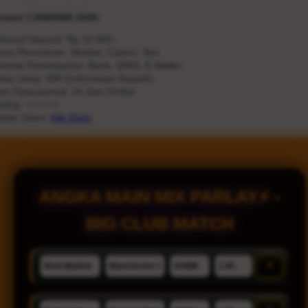
ormasi CAWAN88 2026:
inimal Deposit: Rp.10.000,-
enis Permainan: Sbobet, Casino, Slot
etode Pembayaran: Bank, QRIS, E-Wallet
ata Uang: IDR (Indonesian Rupiah)
am Operasional: 24 Jam Online
ating: ⭐⭐⭐⭐⭐
aftar Disini:
Klik Disini
ANGKA MAIN MIX PARLAY⚡ -
BIG CLUB MATCH
×