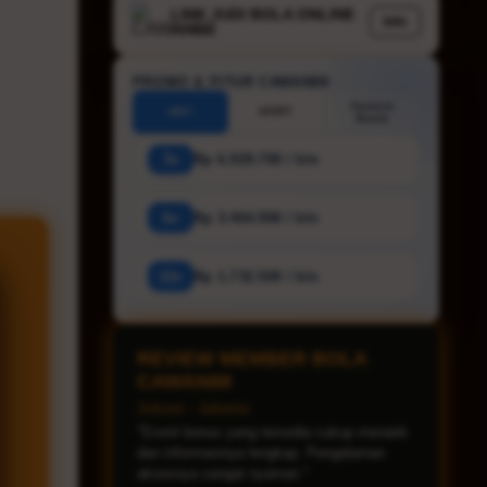
LINK JUDI BOLA ONLINE
Info
Verified
PROMO & FITUR CAWAN88
Correct
HDC
HT/FT
Score
3x
Rp 6.929.700 / bln
6x
Rp 3.464.900 / bln
12x
Rp 1.732.500 / bln
REVIEW MEMBER BOLA
CAWAN88
Dedy - Bandung
"Saya suka karena bisa mengakses
platform melalui smartphone kapan saja.
Navigasinya sederhana dan mudah