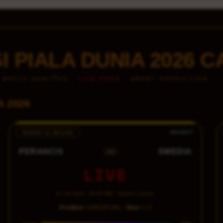
I PIALA DUNIA 2026 
MATCH ANALYSIS ·
LIVE ODDS
· SMART PREDICTION
A 2026
BABAK 32 BESAR
PERANCIS
SWEDIA
VS
LIVE
01 Juli 2026 · 04:00 WIB · Stadion London
Prediksi:
SWEDIA Win ·
Skor:
1-0