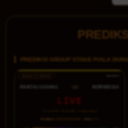
PREDIKS
PREDIKSI GROUP STAKE PIALA DUNI
BABAK 32 BESAR
PANTAI GADING
NORWEGIA
VS
LIVE
01 Juli 2026 · 00:00 WIB · Stadion Dallas
Prediksi:
NORWEGIA Win ·
Skor:
2-0