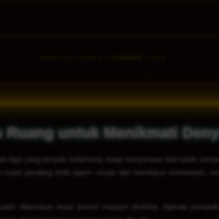
AGEN PIALA DUNIA &
CAWAN88
© 2026
 Ruang untuk Menikmati Deny
la laga yang tampak sederhana, tetapi menyimpan duel taktik sampai 
ngan sudut pandang lebih tajam—mulai dari membaca momentum, m
 mudah ditemukan lewat ponsel maupun desktop. Agenda pertand