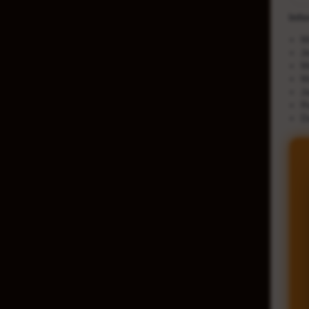
Inf
M
J
M
M
J
R
D