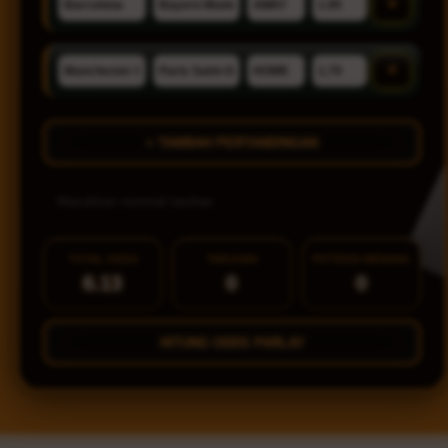
×
×
+ TAMBAH PERTANDINGAN
TOTAL ODDS
TARUHAN
POTENSI MENANG
6.13
0
0
HITUNG ODDS PARLAY