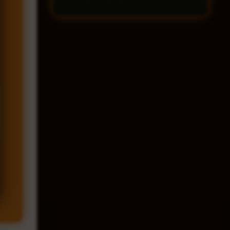
dipahami."