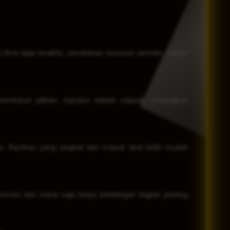
i lima laga terakhir, perubahan susunan pemain, beban
nentukan pilihan; reputasi adalah sejarah, sedangkan
nasi. Racikan yang singkat dan masuk akal lebih mudah
rmasi dari mana saja tanpa kehilangan bagian penting