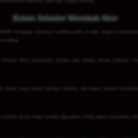
indah-pindah halaman saat laga segera dimulai.
Bukan Sekadar Menebak Skor
WAN88 mengajak pembaca melihat cerita di balik angka: konsistens
 tandang.
. Periksa ritme permainan terbaru dan situasi skuad sebelum me
ilih pasar yang sesuai dengan analisis, lalu batasi jumlah kombi
an tombol akses tetap mudah digunakan. Anda dapat memantau info