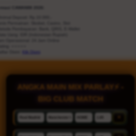
ormasi CAWAN88 2026:
inimal Deposit: Rp.10.000,-
enis Permainan: Sbobet, Casino, Slot
etode Pembayaran: Bank, QRIS, E-Wallet
ata Uang: IDR (Indonesian Rupiah)
am Operasional: 24 Jam Online
ating: ⭐⭐⭐⭐⭐
aftar Disini:
Klik Disini
ANGKA MAIN MIX PARLAY⚡ -
BIG CLUB MATCH
×