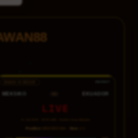
CAWAN88
BABAK 32 BESAR
MEKSIKO
EKUADOR
VS
LIVE
01 Juli 2026 · 08:00 WIB · Stadion Kota Meksiko
Prediksi:
MEKSIKO Win ·
Skor:
2-1