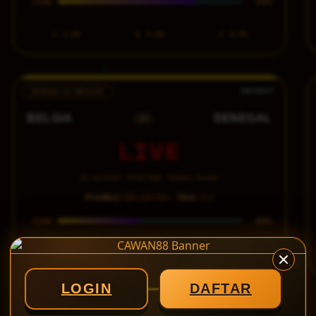
75%
CONF
1
1.60
X
5.00
2
6.50
BABAK 32 BESAR
BELGIA
SENEGAL
VS
LIVE
02 Juli 2026 · 03:00 WIB · Stadion Seattle
Prediksi:
BELGIA Win ·
Skor:
3-2
44%
CONF
1
1.45
X
4.20
2
7.00
LOGIN
DAFTAR