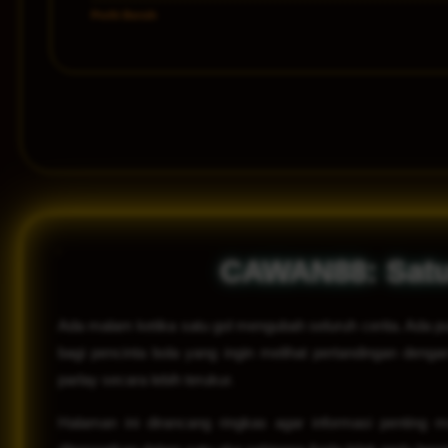
Profit Bersih
CAWAN88: Satu
Ada malam ketika satu gol mengubah seluruh cerita. Ada pu
bagi pencinta bola yang ingin melihat pertandingan de
parlay secara lebih terukur.
Halaman ini dirancang ringkas agar informasi penting