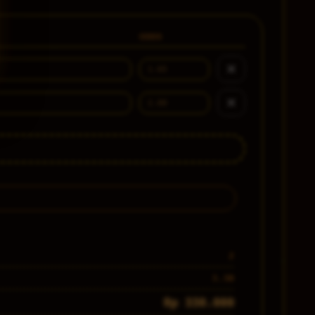
ODDS
✕
✕
2
3.30
Rp 330.000