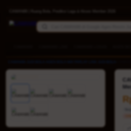
CAWAN88 | Ruang Bola, Prediksi Laga & Akses Member 2026
CAWAN88
CAWAN88 LINK
CAWAN88 LOGIN
AGEN BO
CAWAN88
-
JUDI BOLA
-
AGEN BOLA
-
MIX PARLAY
-
LINK JUDI BOLA
-
CAWAN88
CA
Me
R
Terj
CA