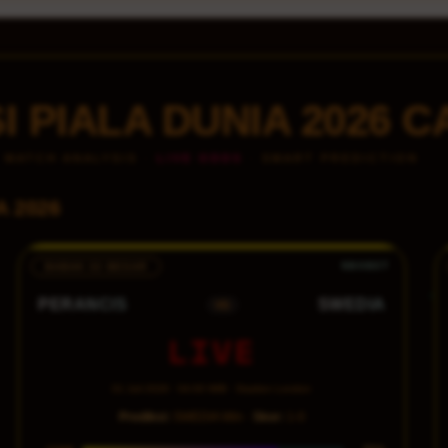
I PIALA DUNIA 2026 
MATCH ANALYSIS ·
LIVE ODDS
· SMART PREDICTION
A 2026
BABAK 32 BESAR
PERANCIS
SWEDIA
VS
LIVE
01 Juli 2026 · 04:00 WIB · Stadion London
Prediksi:
SWEDIA Win ·
Skor:
1-0