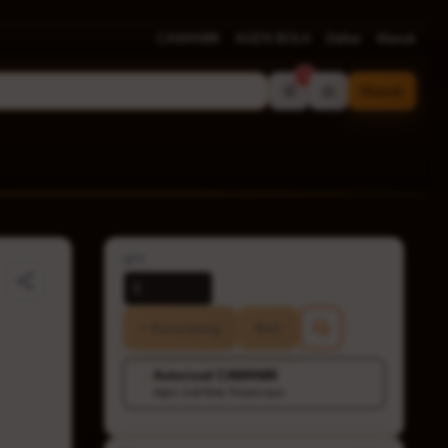
CAWAN88
AGEN BOLA
Daftar
Masuk
0
🛒
⚖️
Masuk
QTY
+ Keranjang
Beli
Autorized CAWAN88
💳
Agen Judi Bola Terpercaya