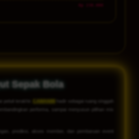
Rp 230.000
ut Sepak Bola
peluit terakhir.
CAWAN88
hadir sebagai ruang singgah
embandingkan performa, sampai menyusun pilihan mix
ingan, prediksi, akses member, dan pembaruan event