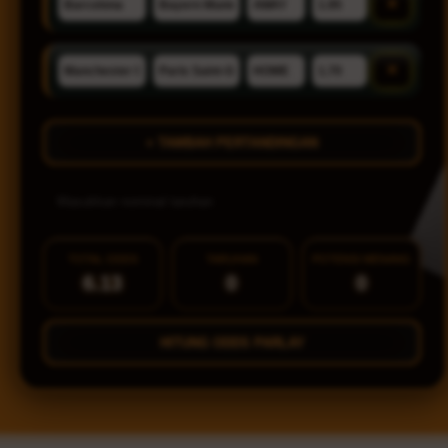
×
×
+ TAMBAH PERTANDINGAN
TOTAL ODDS
TARUHAN
POTENSI MENANG
6.13
0
0
HITUNG ODDS PARLAY