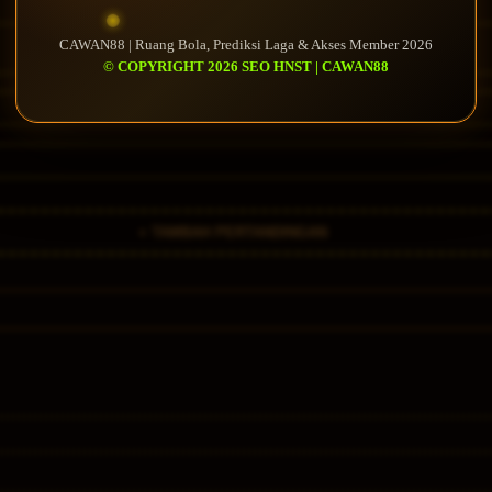
CAWAN88 | Ruang Bola, Prediksi Laga & Akses Member 2026
© COPYRIGHT 2026 SEO HNST | CAWAN88
+ TAMBAH PERTANDINGAN