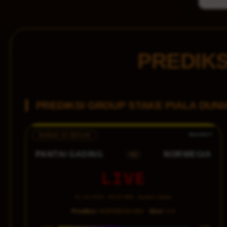
PREDIKS
PREDIKSI GROUP STAKE PIALA DUNI
BABAK 32 BESAR
PANTAI GADING
NORWEGIA
VS
LIVE
01 Juli 2026 · 00:00 WIB · Stadion Dallas
Prediksi:
NORWEGIA Win ·
Skor:
2-0