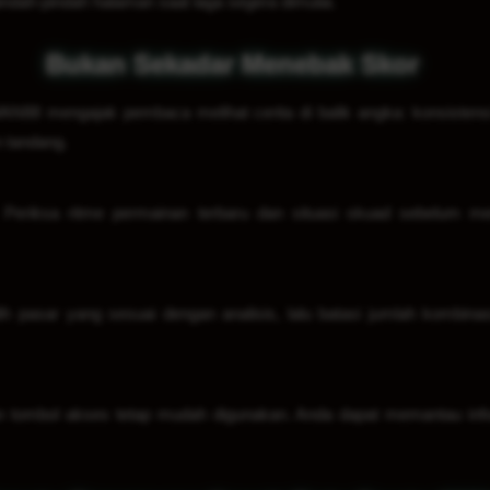
indah-pindah halaman saat laga segera dimulai.
Bukan Sekadar Menebak Skor
WAN88 mengajak pembaca melihat cerita di balik angka: konsistens
 tandang.
. Periksa ritme permainan terbaru dan situasi skuad sebelum me
ilih pasar yang sesuai dengan analisis, lalu batasi jumlah kombi
an tombol akses tetap mudah digunakan. Anda dapat memantau info