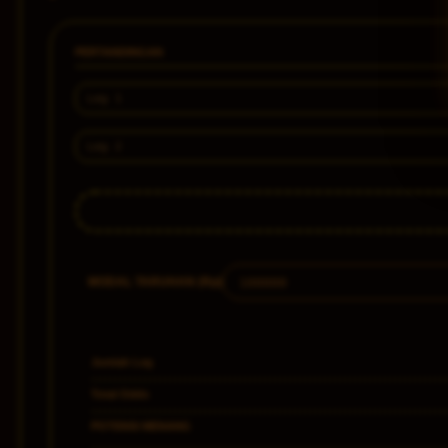
PERTANDINGAN
MODAL TARUHAN (Rp)
Jumlah Leg
Total Odds
POTENSI MENANG