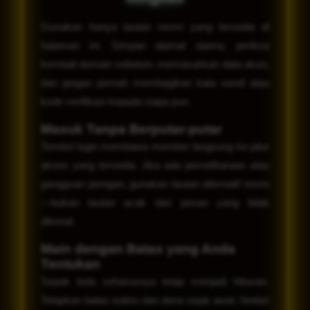
Gunakan hanya tautan resmi yang tersedia di
halaman ini. Simpan alamat utama, periksa
kembali domain sebelum memasukkan data akun,
dan jangan pernah membagikan kata sandi atau
kode verifikasi kepada siapa pun.
Masuk Tanpa Berputar-putar
Tombol login membawa member langsung ke jalur
akses yang tersedia. Jika ada pemeliharaan atau
gangguan jaringan, gunakan tautan alternatif resmi
—bukan tautan acak dari pesan yang tidak
dikenal.
Main dengan Batas yang Anda
Tentukan
Sepak bola seharusnya tetap menjadi hiburan.
Tetapkan batas waktu dan dana sejak awal, hindari