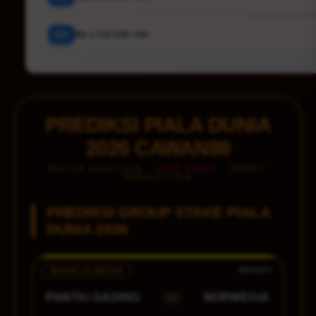
12x
Rp 1.732.500 / bln
PREDIKSI PIALA DUNIA
2026 CAWAN88
MATCH ANALYSIS ·
LIVE ODDS
· SMART
PREDICTION
PREDIKSI GROUP STAKE PIALA
DUNIA 2026
BABAK 32 BESAR
PANTAI GADING
NORWEGIA
VS