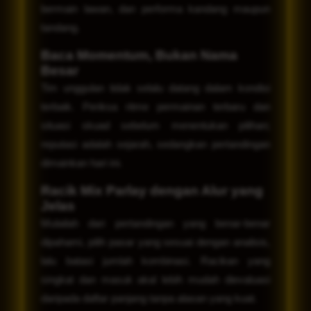
bermain lawan, dan performa kandang maupun
tandang.
Baca Momentum, Bukan Nama
Besar
Tim unggulan tidak selalu datang dalam kondisi
terbaik. Periksa ritme permainan terbaru dan
situasi skuad sebelum menentukan pilihan;
reputasi adalah sejarah, sedangkan pertandingan
dimainkan hari ini.
Racik Mix Parlay dengan Alur yang
Jelas
Mulailah dari pertandingan yang benar-benar
dipahami, pilih pasar yang sesuai dengan analisis,
lalu batasi jumlah kombinasi. Racikan yang
singkat dan masuk akal lebih mudah dievaluasi
daripada daftar panjang tanpa alasan yang kuat.