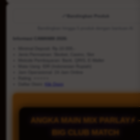
Bandingkan Produk
Bandingkan hingga 5 produk dengan bantuan AI
Informasi CAWAN88 2026:
Minimal Deposit: Rp.10.000,-
Jenis Permainan: Sbobet, Casino, Slot
Metode Pembayaran: Bank, QRIS, E-Wallet
Mata Uang: IDR (Indonesian Rupiah)
Jam Operasional: 24 Jam Online
Rating: ⭐⭐⭐⭐⭐
Daftar Disini:
Klik Disini
ANGKA MAIN MIX PARLAY⚡ -
BIG CLUB MATCH