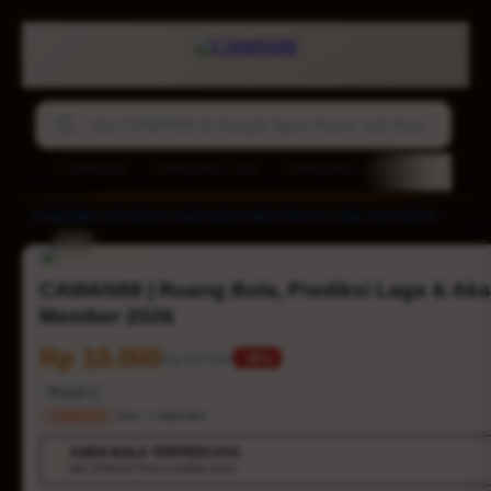
CAWAN88
CAWAN88 LINK
CAWAN88 LOGIN
AGEN B
CAWAN88
-
JUDI BOLA
-
AGEN BOLA
-
MIX PARLAY
-
LINK JUDI BOLA
-
CAWAN88 | Ruang Bola, Prediksi Laga & Akses Member 2026
1/6
CAWAN88 | Ruang Bola, Prediksi Laga & Ak
Member 2026
Rp 10.000
Rp 50.000
-88%
Terjual 2
CAWAN88
SKU:
CAWAN88
AGEN BOLA TERPERCAYA
💳
MIX PARLAY PIALA DUNIA 2026