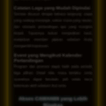
Catatan Laga yang Mudah Dipindai
Sorotan disusun dengan bahasa langsung: siapa
yang sedang menanjak, sektor mana yang rawan,
dan skenario pertandingan apa yang mungkin
terjadi. Tujuannya bukan menjanjikan hasil,
melainkan memberi pijakan sebelum Anda
mengambil keputusan.
Event yang Mengikuti Kalender
Pertandingan
Program dan promosi dapat hadir pada periode
laga pilihan. Detail nilai, masa berlaku, serta
syaratnya dapat berubah, jadi selalu baca
ketentuan aktif sebelum ikut serta.
Akses CAWAN88 yang Lebih
Ringkas