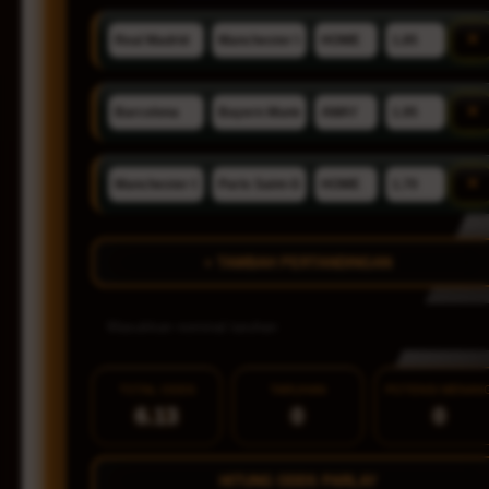
×
×
×
+ TAMBAH PERTANDINGAN
TOTAL ODDS
TARUHAN
POTENSI MENAN
6.13
0
0
HITUNG ODDS PARLAY