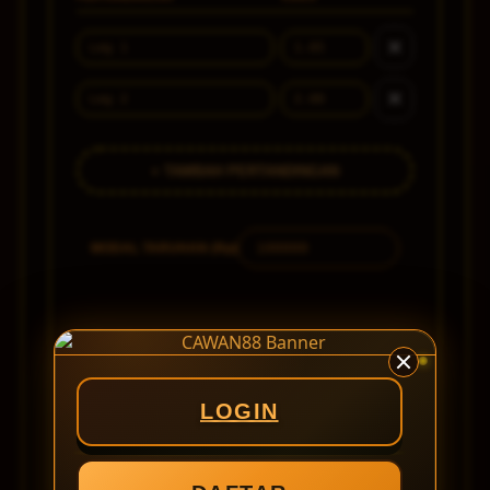
✕
✕
+ TAMBAH PERTANDINGAN
MODAL TARUHAN (Rp)
Jumlah Leg
2
Total Odds
3.30
LOGIN
POTENSI MENANG
Rp 330.000
Profit Bersih
Rp 230.000