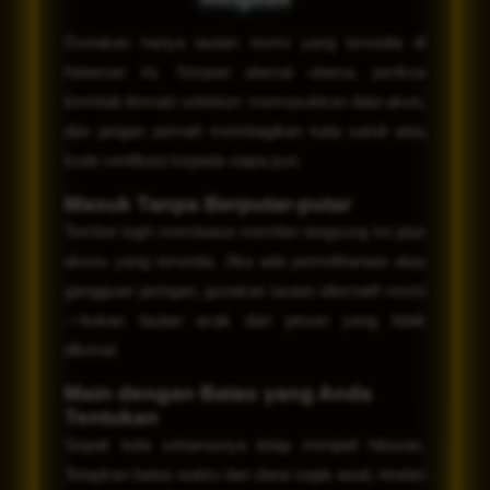
Gunakan hanya tautan resmi yang tersedia di
halaman ini. Simpan alamat utama, periksa
kembali domain sebelum memasukkan data akun,
dan jangan pernah membagikan kata sandi atau
kode verifikasi kepada siapa pun.
Masuk Tanpa Berputar-putar
Tombol login membawa member langsung ke jalur
akses yang tersedia. Jika ada pemeliharaan atau
gangguan jaringan, gunakan tautan alternatif resmi
—bukan tautan acak dari pesan yang tidak
dikenal.
Main dengan Batas yang Anda
Tentukan
Sepak bola seharusnya tetap menjadi hiburan.
Tetapkan batas waktu dan dana sejak awal, hindari