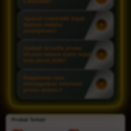
CAWAN88?
Apakah CAWAN88 dapat
diakses melalui
smartphone?
Apakah tersedia promo
khusus selama event sepak
bola dunia 2026?
Bagaimana cara
mendapatkan informasi
promo terbaru?
Produk Terkait