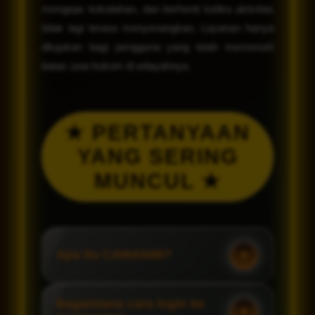
mengejar kekalahan, dan berhenti ketika aktivitas
tidak lagi terasa menyenangkan. Layanan hanya
ditujukan bagi pengguna yang telah memenuhi
batas usia hukum di wilayahnya.
★ PERTANYAAN
YANG SERING
MUNCUL ★
Apa itu CAWAN88?
Bagaimana cara login ke