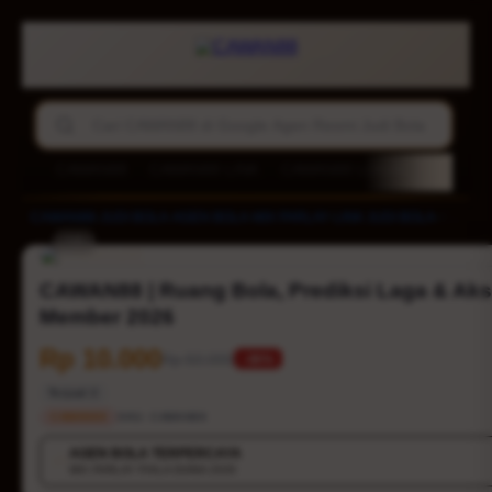
CAWAN88
CAWAN88 LINK
CAWAN88 LOGIN
AGEN B
CAWAN88
-
JUDI BOLA
-
AGEN BOLA
-
MIX PARLAY
-
LINK JUDI BOLA
-
CAWAN88 | Ruang Bola, Prediksi Laga & Akses Member 2026
1/6
CAWAN88 | Ruang Bola, Prediksi Laga & Ak
Member 2026
Rp 10.000
Rp 50.000
-88%
Terjual 2
CAWAN88
SKU:
CAWAN88
AGEN BOLA TERPERCAYA
💳
MIX PARLAY PIALA DUNIA 2026