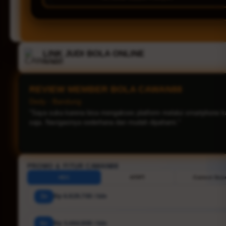
LINK JUDI BOLA ONLINE
Verified
REVIEW MEMBER BOLA CAWAN88
Dedy - Bandung
"Saya suka karena bisa mengakses platform melalui smartphone 
saja. Navigasinya sederhana dan mudah dipahami."
PROMO & FITUR CAWAN88
HDC
HT/FT
Correct Sco
3x
Rp 6.929.700 / bln
6x
Rp 3.464.900 / bln