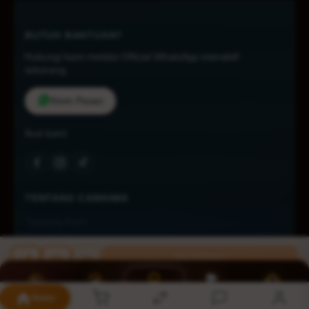
BUTUH BANTUAN?
Hubungi kami melalui Official WhatsApp interaktif
sekarang.
Kirim Pesan
Ikuti kami:
TENTANG CAWAN88
Tentang Kami
Kontak Kami
Lokasi Toko
Beli Sekarang
Rp 20.789.000
FAQ
TERNAK BOLA ©
2026
PT TERNAK-BOLA. All rights reserved.
PROMO
LOGIN
WHATSAPP
LIVE CHAT
DAFTAR
CAWAN88
Home