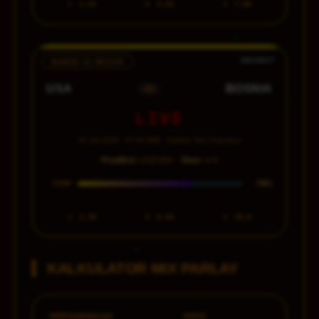
1
1.45
X
4.20
2
7.00
BABAK 32 BESAR
USA
BOSNIA
VS
LIVE
02 Juli 2026 · 07:00 WIB · Stadion San Francisco
Prediksi:
USA Win ·
Skor:
4-0
70%
CONF
1
1.30
X
6.50
2
18.0
KALKULATOR MIX PARLAY
PERTANDINGAN
ODDS