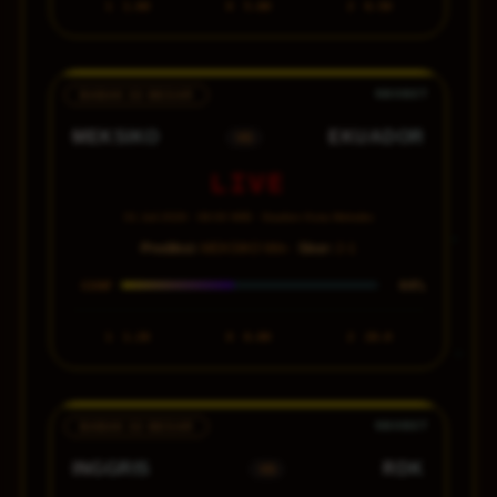
1
1.60
X
5.00
2
6.50
BABAK 32 BESAR
MEKSIKO
EKUADOR
VS
LIVE
01 Juli 2026 · 08:00 WIB · Stadion Kota Meksiko
Prediksi:
MEKSIKO Win ·
Skor:
2-1
44%
CONF
1
1.28
X
8.00
2
20.0
BABAK 32 BESAR
INGGRIS
RDK
VS