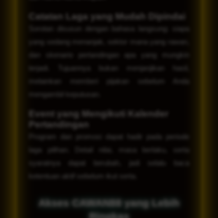
Catatan Laga yang Mudah Dipindai
Sorotan disusun dengan bahasa langsung: siapa
yang sedang menanjak, sektor mana yang rawan,
dan skenario pertandingan apa yang mungkin
terjadi. Tujuannya bukan menjanjikan hasil,
melainkan memberi pijakan sebelum Anda
mengambil keputusan.
Event yang Mengikuti Kalender
Pertandingan
Program dan promosi dapat hadir pada periode
laga pilihan. Detail nilai, masa berlaku, serta
syaratnya dapat berubah, jadi selalu baca
ketentuan aktif sebelum ikut serta.
Akses CAWAN88 yang Lebih
Ringkas