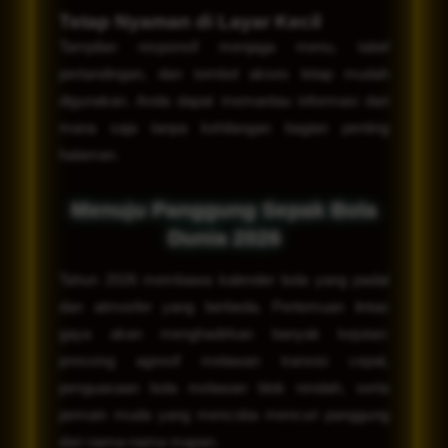
Tetap Nyaman di Layar Kecil
Tampilan responsif menjaga menu, tabel
pertandingan, dan tombol akses tetap mudah
digunakan. Anda dapat memantau informasi dari
mana saja tanpa kehilangan bagian penting
halaman.
Menuju Panggung Sepak Bola
Dunia 2026
Tahun 2026 membawa kalender bola yang padat
dan atmosfer yang berbeda. Pertemuan lintas
gaya akan menghadirkan banyak kejutan:
pressing agresif melawan transisi cepat,
penguasaan bola melawan blok rendah, serta
pemain muda yang mencoba mencuri panggung
dari nama-nama mapan.