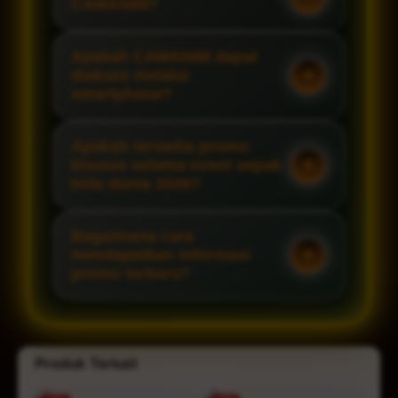
CAWAN88?
Apakah CAWAN88 dapat
diakses melalui
smartphone?
Apakah tersedia promo
khusus selama event sepak
bola dunia 2026?
Bagaimana cara
mendapatkan informasi
promo terbaru?
Produk Terkait