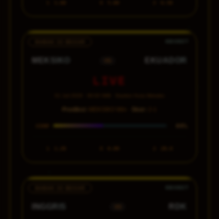
1
1.60
X
5.00
2
6.50
BABAK 32 BESAR
MEKSIKO
EKUADOR
VS
LIVE
01 Juli 2026 · 08:00 WIB · Stadion Kota Meksiko
Prediksi:
MEKSIKO Win ·
Skor:
2-1
44%
CONF
1
1.28
X
8.00
2
20.0
BABAK 32 BESAR
INGGRIS
RDK
VS