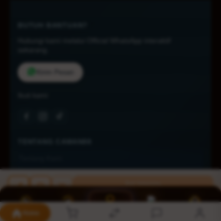
BUTUH BANTUAN?
Hubungi kami melalui Official WhatsApp interaktif
sekarang.
Kirim Pesan
Ikuti kami:
TENTANG CAWAN88
Tentang Kami
Kontak Kami
Lokasi Toko
Beli Sekarang
Rp 20.789.000
FAQ
TERNAK BOLA ©
2026
PT TERNAK-BOLA. All rights reserved.
PROMO
LOGIN
WHATSAPP
LIVE CHAT
DAFTAR
CAWAN88
Home