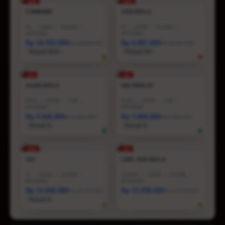
-10%
-18%
CAWAN88
JUDI BOLA
I5
|
16GB
|
512GB
|
I7
|
16GB
|
512GB
|
RTX3050
RTX5050
Rp 18.555.000
Rp 8.887.000
Rp 28.888.000
Rp 36.887.000
Terjual 200+
Terjual 20+
-1%
-3%
AGEN BOLA
MIX PARLAY
R7AI
|
16GB
|
1TB
|
R5AI
|
16GB
|
1TB
|
RTX5060
RTX5060
Rp 5.600.000
Rp 3.800.000
Rp 6.600.000
Rp 6.799.000
Terjual 6
Terjual 5
-25%
-5%
1X2
LINK JUDI BOLA
I7
|
16GB
|
512GB
|
CORE5
|
16GB
|
512GB
|
RTX5050
RTX4050
Rp 14.600.080
Rp 13.258.000
Rp 44.999.000
Rp 18.258.000
Terjual 6