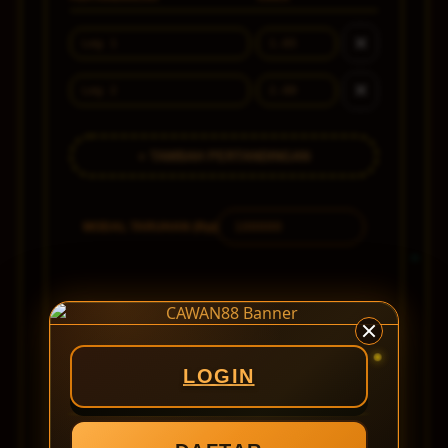
✕
✕
+ TAMBAH PERTANDINGAN
MODAL TARUHAN (Rp)
Jumlah Leg
2
Total Odds
3.30
LOGIN
POTENSI MENANG
Rp 330.000
Profit Bersih
Rp 230.000