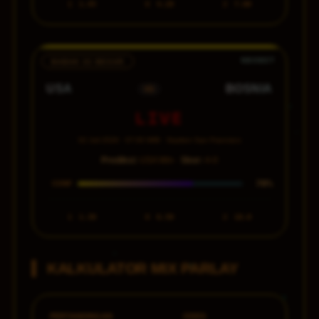
1
1.45
X
4.20
2
7.00
BABAK 32 BESAR
USA
BOSNIA
VS
LIVE
02 Juli 2026 · 07:00 WIB · Stadion San Francisco
Prediksi:
USA Win ·
Skor:
4-0
70%
CONF
1
1.30
X
6.50
2
18.0
KALKULATOR MIX PARLAY
PERTANDINGAN
ODDS