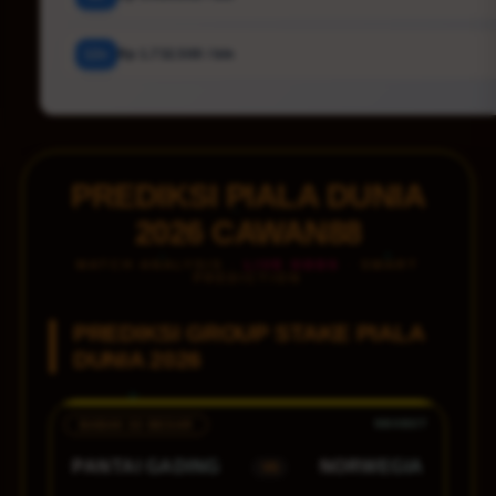
12x
Rp 1.732.500 / bln
PREDIKSI PIALA DUNIA
2026 CAWAN88
MATCH ANALYSIS ·
LIVE ODDS
· SMART
PREDICTION
PREDIKSI GROUP STAKE PIALA
DUNIA 2026
BABAK 32 BESAR
PANTAI GADING
NORWEGIA
VS