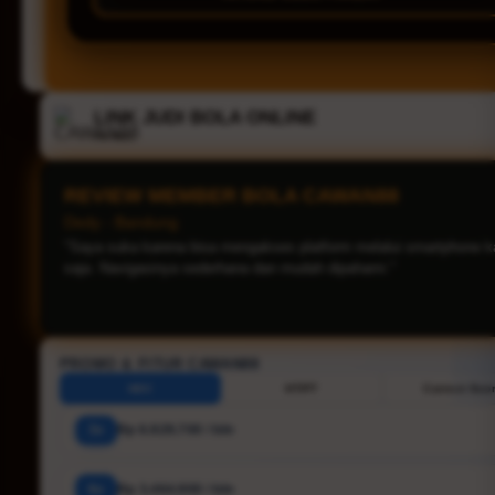
LINK JUDI BOLA ONLINE
Verified
REVIEW MEMBER BOLA CAWAN88
Agung - Tandem
"Proses login sangat cepat dan tampilannya mudah digunakan. Say
selalu mendapatkan informasi terbaru mengenai pertandingan sepa
dunia."
PROMO & FITUR CAWAN88
HDC
HT/FT
Correct Sco
3x
Rp 6.929.700 / bln
6x
Rp 3.464.900 / bln