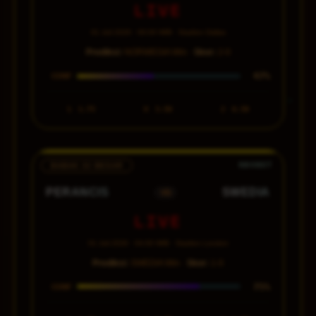
LIVE
01 Juli 2026 · 00:00 WIB · Stadion Dallas
Prediksi:
NORWEGIA Win ·
Skor:
2-0
47%
CONF
1
1.75
X
3.50
2
6.50
BABAK 32 BESAR
PERANCIS
SWEDIA
VS
LIVE
01 Juli 2026 · 04:00 WIB · Stadion London
Prediksi:
SWEDIA Win ·
Skor:
1-0
75%
CONF