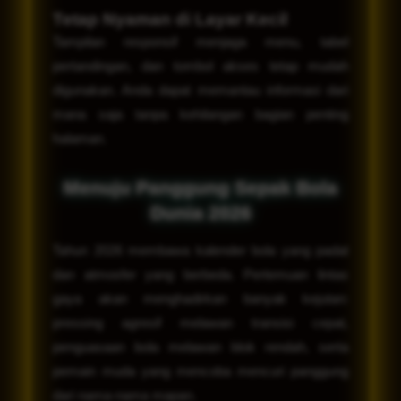
Tetap Nyaman di Layar Kecil
Tampilan responsif menjaga menu, tabel
pertandingan, dan tombol akses tetap mudah
digunakan. Anda dapat memantau informasi dari
mana saja tanpa kehilangan bagian penting
halaman.
Menuju Panggung Sepak Bola
Dunia 2026
Tahun 2026 membawa kalender bola yang padat
dan atmosfer yang berbeda. Pertemuan lintas
gaya akan menghadirkan banyak kejutan:
pressing agresif melawan transisi cepat,
penguasaan bola melawan blok rendah, serta
pemain muda yang mencoba mencuri panggung
dari nama-nama mapan.