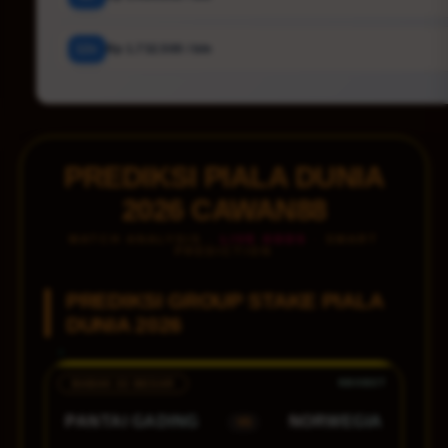
12x
Rp 1.732.500 / bln
PREDIKSI PIALA DUNIA
2026 CAWAN88
MATCH ANALYSIS ·
LIVE ODDS
· SMART
PREDICTION
PREDIKSI GROUP STAKE PIALA
DUNIA 2026
BABAK 32 BESAR
PANTAI GADING
NORWEGIA
VS