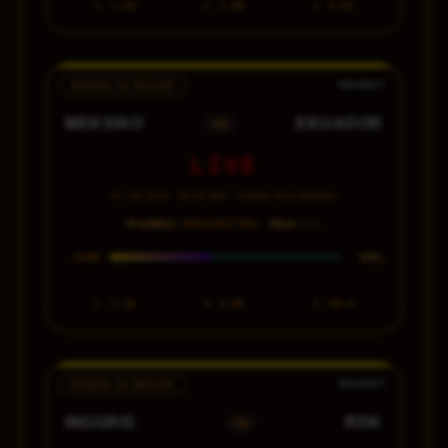
1
1.60
X
5.00
2
6.50
BABAK 32 BESAR
MEKSIKO
EKUADOR
VS
LIVE
01 Juli 2026 · 08:00 WIB · Stadion Kota Meksiko
Prediksi:
MEKSIKO Win ·
Skor:
2-1
44%
CONF
1
1.28
X
8.00
2
20.0
BABAK 32 BESAR
INGGRIS
RDK
VS