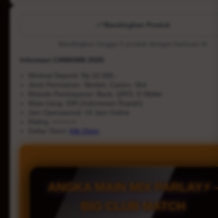
Bandingkan Produk
Bandingkan hingga 5 produk dengan bantuan AI
Informasi CAWAN88 2026:
Minimal Deposit: Rp.10.000,-
Jenis Permainan: Sbobet, Casino, Slot
Metode Pembayaran: Bank, QRIS, E-Wallet
Mata Uang: IDR (Indonesian Rupiah)
Jam Operasional: 24 Jam Online
Rating: ⭐⭐⭐⭐⭐
Daftar Disini:
Klik Disini
ANGKA MAIN MIX PARLAY⚡ -
BIG CLUB MATCH