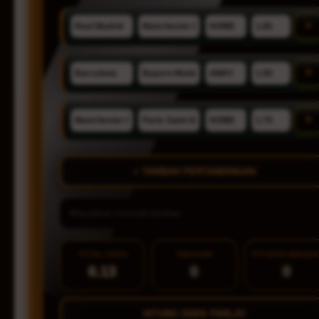
×
×
×
+ TAMBAH PERTANDINGAN
TOTAL ODDS
TARUHAN
POTENSI MENAN
6.13
0
0
HITUNG ODDS PARLAY