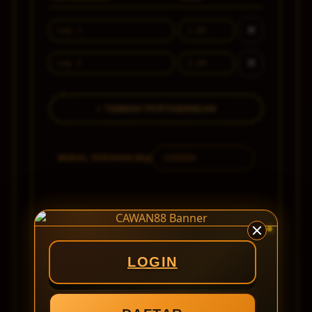
✕
✕
+ TAMBAH PERTANDINGAN
MODAL TARUHAN (Rp)
Jumlah Leg
2
Total Odds
3.30
LOGIN
POTENSI MENANG
Rp 330.000
Profit Bersih
Rp 230.000