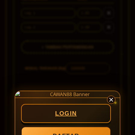
✕
✕
+ TAMBAH PERTANDINGAN
MODAL TARUHAN (Rp)
Jumlah Leg
2
Total Odds
3.30
LOGIN
POTENSI MENANG
Rp 330.000
Profit Bersih
Rp 230.000