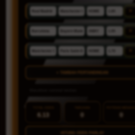
×
×
×
+ TAMBAH PERTANDINGAN
TOTAL ODDS
TARUHAN
POTENSI MENAN
6.13
0
0
HITUNG ODDS PARLAY