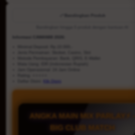
Bandingkan Produk
Bandingkan hingga 5 produk dengan bantuan AI
Informasi CAWAN88 2026:
Minimal Deposit: Rp.10.000,-
Jenis Permainan: Sbobet, Casino, Slot
Metode Pembayaran: Bank, QRIS, E-Wallet
Mata Uang: IDR (Indonesian Rupiah)
Jam Operasional: 24 Jam Online
Rating: ⭐⭐⭐⭐⭐
Daftar Disini:
Klik Disini
ANGKA MAIN MIX PARLAY⚡ -
BIG CLUB MATCH