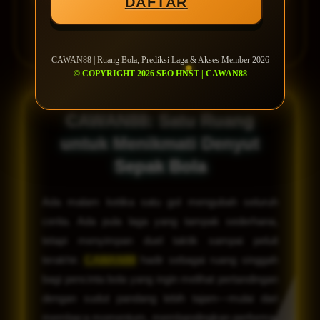
DAFTAR
AGEN PIALA DUNIA &
CAWAN88
© 2026
CAWAN88 | Ruang Bola, Prediksi Laga & Akses Member 2026
© COPYRIGHT 2026 SEO HNST | CAWAN88
CAWAN88: Satu Ruang
untuk Menikmati Denyut
Sepak Bola
Ada malam ketika satu gol mengubah seluruh
cerita. Ada pula laga yang tampak sederhana,
tetapi menyimpan duel taktik sampai peluit
terakhir.
CAWAN88
hadir sebagai ruang singgah
bagi pencinta bola yang ingin melihat pertandingan
dengan sudut pandang lebih tajam—mulai dari
membaca momentum, membandingkan performa,