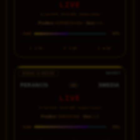
LIVE
01 Juli 2026 · 00:00 WIB · Stadion Dallas
Prediksi:
NORWEGIA Win ·
Skor:
2-0
47%
CONF
1
1.75
X
3.50
2
6.50
BABAK 32 BESAR
PERANCIS
SWEDIA
VS
LIVE
01 Juli 2026 · 04:00 WIB · Stadion London
Prediksi:
SWEDIA Win ·
Skor:
1-0
75%
CONF