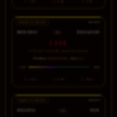
1
1.60
X
5.00
2
6.50
BABAK 32 BESAR
MEKSIKO
EKUADOR
VS
LIVE
01 Juli 2026 · 08:00 WIB · Stadion Kota Meksiko
Prediksi:
MEKSIKO Win ·
Skor:
2-1
44%
CONF
1
1.28
X
8.00
2
20.0
BABAK 32 BESAR
INGGRIS
RDK
VS