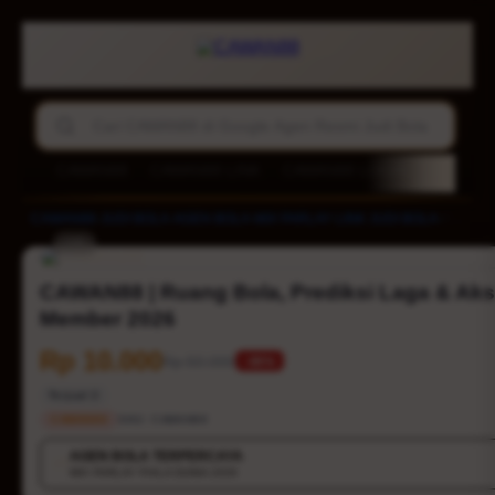
CAWAN88
CAWAN88 LINK
CAWAN88 LOGIN
AGEN B
CAWAN88
-
JUDI BOLA
-
AGEN BOLA
-
MIX PARLAY
-
LINK JUDI BOLA
-
CAWAN88 | Ruang Bola, Prediksi Laga & Akses Member 2026
1/6
CAWAN88 | Ruang Bola, Prediksi Laga & Ak
Member 2026
Rp 10.000
Rp 50.000
-88%
Terjual 2
CAWAN88
SKU:
CAWAN88
AGEN BOLA TERPERCAYA
💳
MIX PARLAY PIALA DUNIA 2026