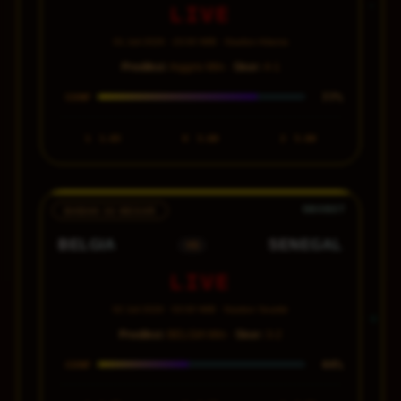
LIVE
01 Juli 2026 · 23:00 WIB · Stadion Atlanta
Prediksi:
Inggris Win ·
Skor:
4-1
77%
CONF
1
1.65
X
3.80
2
5.00
BABAK 32 BESAR
BELGIA
SENEGAL
VS
LIVE
02 Juli 2026 · 03:00 WIB · Stadion Seattle
Prediksi:
BELGIA Win ·
Skor:
3-2
44%
CONF