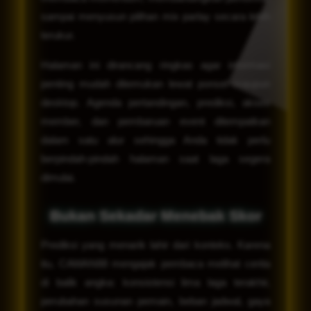
sampai menyusun pilihan mix parlay secara lebih
terukur.
Halaman ini dirancang ringkas agar informasi
penting mudah ditemukan lewat ponsel maupun
desktop. Agenda pertandingan, prediksi, akses
member, dan pembaruan event ditempatkan
dalam satu alur sehingga Anda tidak perlu
berpindah-pindah halaman saat laga segera
dimulai.
Bukan Sekadar Menebak Skor
Prediksi yang menarik lahir dari konteks. Karena
itu, CAWAN88 mengajak pembaca melihat cerita
di balik angka: konsistensi lima laga terakhir,
perubahan susunan pemain, beban jadwal, gaya