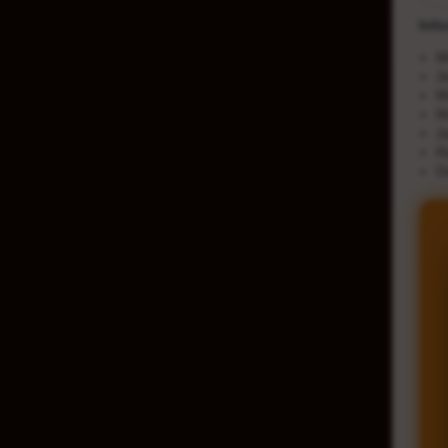
Inf
M
J
M
M
J
R
D