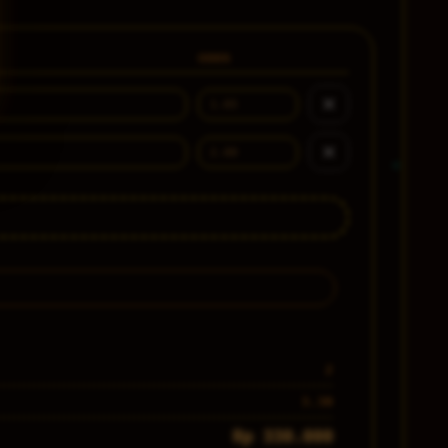
ODDS
✕
✕
2
3.30
Rp 330.000