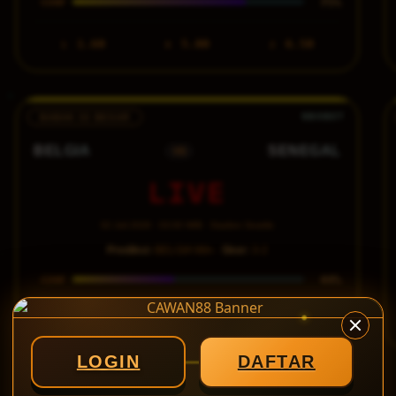
75%
CONF
1.60
5.00
6.50
1
X
2
BABAK 32 BESAR
BELGIA
SENEGAL
VS
LIVE
02 Juli 2026 · 03:00 WIB · Stadion Seattle
Prediksi:
BELGIA Win ·
Skor:
3-2
44%
CONF
1.45
4.20
7.00
1
X
2
LOGIN
DAFTAR