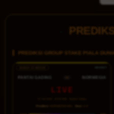
PREDIKS
PREDIKSI GROUP STAKE PIALA DUNI
BABAK 32 BESAR
PANTAI GADING
NORWEGIA
VS
LIVE
01 Juli 2026 · 00:00 WIB · Stadion Dallas
Prediksi:
NORWEGIA Win ·
Skor:
2-0