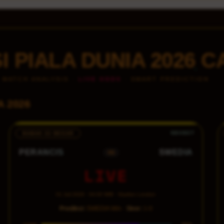
I PIALA DUNIA 2026 
MATCH ANALYSIS ·
LIVE ODDS
· SMART PREDICTION
A 2026
BABAK 32 BESAR
PERANCIS
SWEDIA
VS
LIVE
01 Juli 2026 · 04:00 WIB · Stadion London
Prediksi:
SWEDIA Win ·
Skor:
1-0