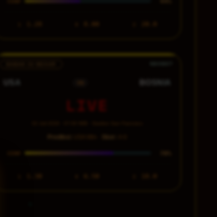
44%
CONF
1.28
8.00
20.0
1
X
2
BABAK 32 BESAR
USA
BOSNIA
VS
LIVE
02 Juli 2026 · 07:00 WIB · Stadion San Francisco
Prediksi:
USA Win ·
Skor:
4-0
70%
CONF
1.30
6.50
18.0
1
X
2