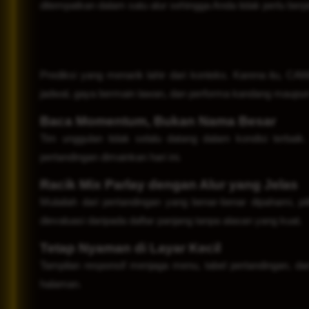
ditempatkan dalam satu alur sehingga Anda tidak perlu berp
Prediksi yang menarik lahir dari konteks. Karena itu, CA
jadwal, gaya bermain lawan, dan performa kandang maupun
Baca Momentum, Bukan Nama Besar
Tim unggulan tidak selalu datang dalam kondisi terbaik
pertandingan dimainkan hari ini.
Racik Mix Parlay dengan Alur yang Jelas
Mulailah dari pertandingan yang benar-benar dipahami, p
dievaluasi daripada daftar panjang tanpa alasan yang kuat.
Tetap Nyaman di Layar Kecil
Tampilan responsif menjaga menu, tabel pertandingan, d
halaman.