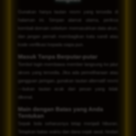
Gunakan hanya tautan resmi yang tersedia di
halaman ini. Simpan alamat utama, periksa
kembali domain sebelum memasukkan data akun,
dan jangan pernah membagikan kata sandi atau
kode verifikasi kepada siapa pun.
Masuk Tanpa Berputar-putar
Tombol login membawa member langsung ke jalur
akses yang tersedia. Jika ada pemeliharaan atau
gangguan jaringan, gunakan tautan alternatif resmi
—bukan tautan acak dari pesan yang tidak
dikenal.
Main dengan Batas yang Anda
Tentukan
Sepak bola seharusnya tetap menjadi hiburan.
Tetapkan batas waktu dan dana sejak awal, hindari