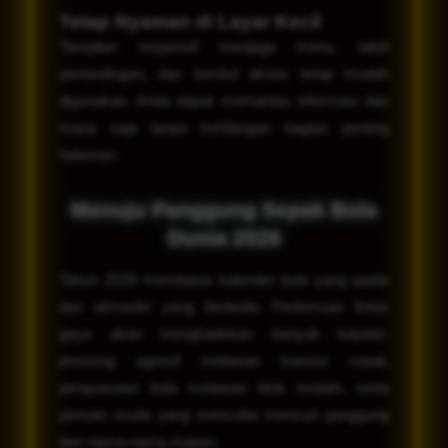
Tetap Nyaman di Layar Kecil
Tampilan responsif menjaga menu, tabel
pertandingan, dan tombol akses tetap mudah
digunakan. Anda dapat memantau informasi dari
mana saja tanpa kehilangan bagian penting
halaman.
Menuju Panggung Sepak Bola
Dunia 2026
Tahun 2026 membawa kalender bola yang padat
dan atmosfer yang berbeda. Pertemuan lintas
gaya akan menghadirkan banyak kejutan:
pressing agresif melawan transisi cepat,
penguasaan bola melawan blok rendah, serta
pemain muda yang mencoba mencuri panggung
dari nama-nama mapan.