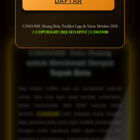
DAFTAR
AGEN PIALA DUNIA &
CAWAN88
© 2026
CAWAN88 | Ruang Bola, Prediksi Laga & Akses Member 2026
© COPYRIGHT 2026 SEO HNST | CAWAN88
CAWAN88: Satu Ruang
untuk Menikmati Denyut
Sepak Bola
Ada malam ketika satu gol mengubah seluruh
cerita. Ada pula laga yang tampak sederhana,
tetapi menyimpan duel taktik sampai peluit
terakhir.
CAWAN88
hadir sebagai ruang singgah
bagi pencinta bola yang ingin melihat pertandingan
dengan sudut pandang lebih tajam—mulai dari
membaca momentum, membandingkan performa,