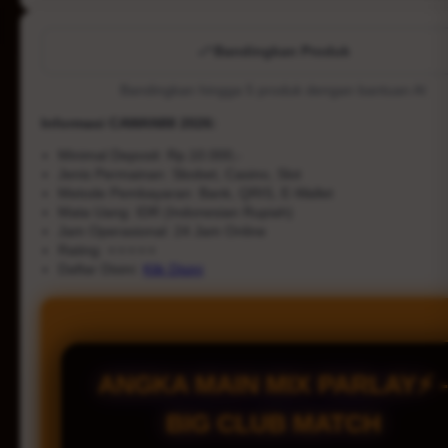
Bandingkan Produk
Bandingkan hingga 5 produk dengan bantuan AI
Informasi CAWAN88 2026:
Minimal Deposit: Rp.10.000,-
Jenis Permainan: Sbobet, Casino, Slot
Metode Pembayaran: Bank, QRIS, E-Wallet
Mata Uang: IDR (Indonesian Rupiah)
Jam Operasional: 24 Jam Online
Rating: ⭐⭐⭐⭐⭐
Daftar Disini:
Klik Disini
ANGKA MAIN MIX PARLAY⚡ -
BIG CLUB MATCH